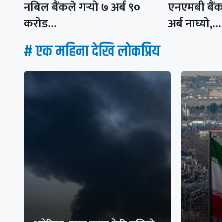
नबिल बैंकले गर्‍यो ७ अर्ब ९०
एनएमबी बैं
करोड…
अर्ब नाघ्यो,…
# एक महिना देखि लाेकप्रिय