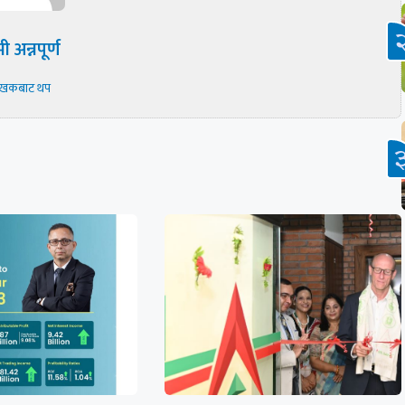
ी अन्नपूर्ण
ेखकबाट थप