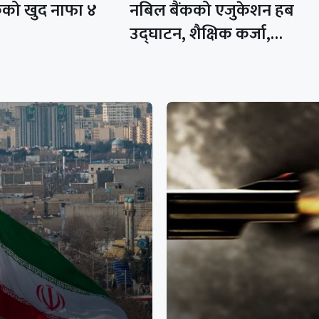
कको खुद नाफा ४
नबिल बैंकको एजुकेशन हब
उद्घाटन, शैक्षिक कर्जा,…