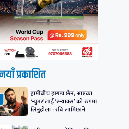
नयाँ प्रकाशित
हामीबीच झगडा छैन, आएका
‘र्‍युमर’लाई ‘स्न्याक्स’ को रुपमा
लिनुहोला : रवि लामिछाने