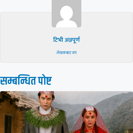
टिभी अन्नपूर्ण
लेखकबाट थप
सम्बन्धित पाेष्ट