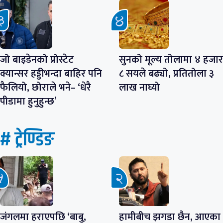
जो बाइडेनको प्रोस्टेट
सुनको मूल्य तोलामा ४ हजार
क्यान्सर हड्डीभन्दा बाहिर पनि
८ सयले बढ्यो, प्रतितोला ३
फैलियो, छोराले भने– ‘धेरै
लाख नाघ्यो
पीडामा हुनुहुन्छ’
# ट्रेण्डिङ
जंगलमा हराएपछि ‘बाबु,
हामीबीच झगडा छैन, आएका