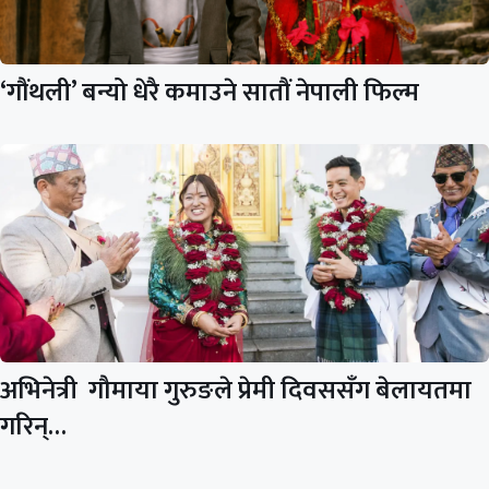
‘गौंथली’ बन्यो धेरै कमाउने सातौं नेपाली फिल्म
अभिनेत्री गौमाया गुरुङले प्रेमी दिवससँग बेलायतमा
गरिन्…