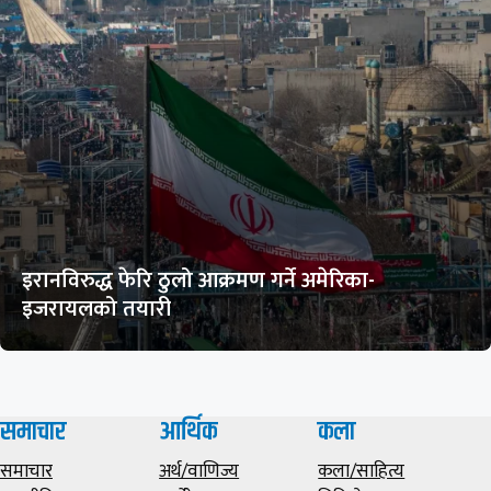
इरानविरुद्ध फेरि ठुलो आक्रमण गर्ने अमेरिका-
इजरायलको तयारी
समाचार
आर्थिक
कला
समाचार
अर्थ/वाणिज्य
कला/साहित्य