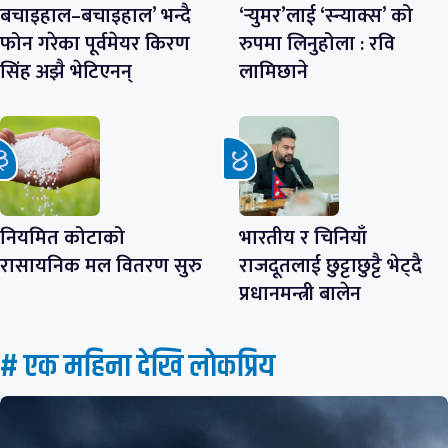
बचाइहाल–बचाइहाल’ भन्दै
‘र्‍युमर’लाई ‘स्न्याक्स’ को
फोन गरेका पूर्वमेयर किरण
रुपमा लिनुहोला : रवि
सिंह अझै भेटिएनन्
लामिछाने
नियमित कोटाको
भारतीय र चिनियाँ
रासायनिक मल वितरण सुरु
राजदूतलाई छुट्टाछुट्टै भेट्दै
प्रधानमन्त्री बालेन
# एक महिना देखि लाेकप्रिय