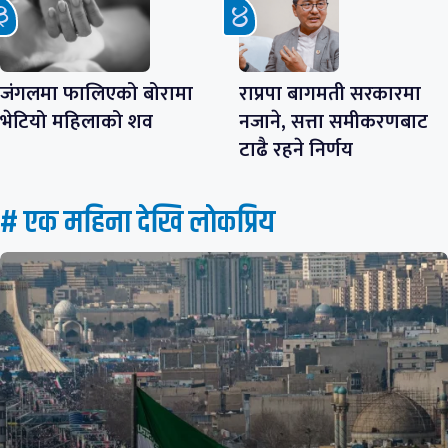
जंगलमा फालिएको बोरामा
राप्रपा बागमती सरकारमा
भेटियो महिलाको शव
नजाने, सत्ता समीकरणबाट
टाढै रहने निर्णय
# एक महिना देखि लाेकप्रिय