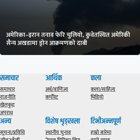
अमेरिका–इरान तनाव फेरि चुलियो, कुवेतस्थित अमेरिकी
सैन्य अखडामा ड्रोन आक्रमणको दाबी
समाचार
आर्थिक
कला
समाचार
अर्थ/वाणिज्य
कला/साहित्य
राजनीति
कर्पोरेट
भिडियाे
खेलकुद
अपराध
अन्य
विशेष शृङ्खला
टिभीअन्नपूर्ण
सूचना/प्रविधि
स्थानीय चुनाव
हाम्राे बारेमा