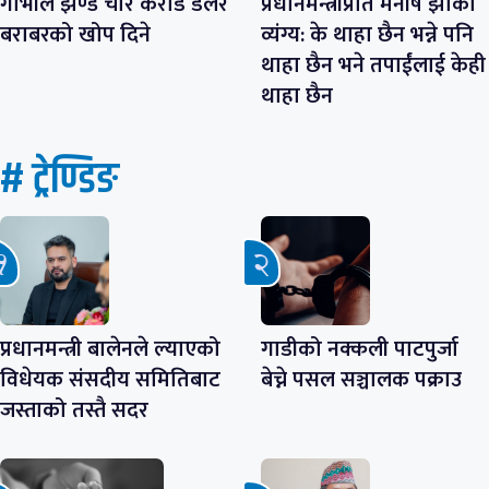
गाभीले झण्डै चार करोड डलर
प्रधानमन्त्रीप्रति मनीष झाको
बराबरको खोप दिने
व्यंग्य: के थाहा छैन भन्ने पनि
थाहा छैन भने तपाईंलाई केही
थाहा छैन
# ट्रेण्डिङ
प्रधानमन्त्री बालेनले ल्याएको
गाडीको नक्कली पाटपुर्जा
विधेयक संसदीय समितिबाट
बेच्ने पसल सञ्चालक पक्राउ
जस्ताको तस्तै सदर