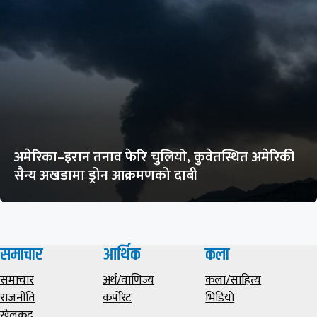
अमेरिका–इरान तनाव फेरि चुलियो, कुवेतस्थित अमेरिकी
सैन्य अखडामा ड्रोन आक्रमणको दाबी
समाचार
आर्थिक
कला
समाचार
अर्थ/वाणिज्य
कला/साहित्य
राजनीति
कर्पोरेट
भिडियाे
खेलकुद