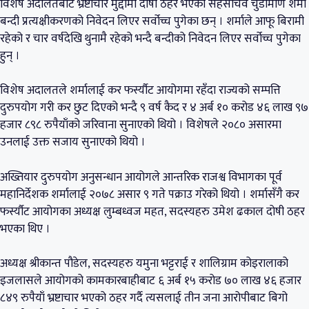
विशेष अदालतबाट भ्रष्टाचार मुद्दामा दोषी ठहर भएका सहसचिव चुडामणि शर्मा
बन्दी प्रत्यक्षीकरणको निवेदन लिएर सर्वोच्च पुगेका छन् । शर्माले आफू बिरामी
रहेको र चार वर्षदेखि थुनामै रहेको भन्दै बन्दीको निवेदन लिएर सर्वोच्च पुगेका
हुन् ।
विशेष अदालतले शर्मालाई कर फर्स्यौट आयोगमा रहँदा राज्यको सम्पत्ति
दुरुपयोग गरी कर छुट दिएको भन्दै ९ वर्ष कैद र ४ अर्ब १० करोड ४६ लाख ९७
हजार ८९८ रुपैयाँको जरिवाना सुनाएको थियो । विशेषले २०८० असारमा
उनलाई उक्त सजाय सुनाएको थियो ।
अख्तियार दुरुपयोग अनुसन्धान आयोगले आन्तरिक राजश्व विभागका पूर्व
महानिर्देशक शर्मालाई २०७८ असार ९ गते पक्राउ गरेको थियो । शर्मासँगै कर
फर्स्यौट आयोगका अध्यक्ष लुम्बध्वज महत, सदस्यहरु उमेश ढकाल दोषी ठहर
भएका थिए ।
अध्यक्ष श्रीकान्त पौडेल, सदस्यहरु यमुना भट्टराई र शालिग्राम कोइरालाको
इजलासले आयोगको कामकारबाहीबाट ६ अर्ब १५ करोड ७० लाख ४६ हजार
८४९ रुपैयाँ भ्रष्टाचार भएको ठहर गर्दै त्यसलाई तीन जना आरोपीबाट बिगो