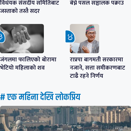
विधेयक संसदीय समितिबाट
बेच्ने पसल सञ्चालक पक्राउ
जस्ताको तस्तै सदर
जंगलमा फालिएको बोरामा
राप्रपा बागमती सरकारमा
भेटियो महिलाको शव
नजाने, सत्ता समीकरणबाट
टाढै रहने निर्णय
# एक महिना देखि लाेकप्रिय