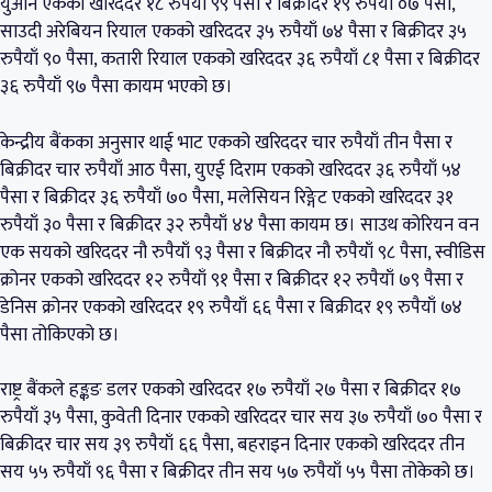
युआन एकको खरिददर १८ रुपैयाँ ९९ पैसा र बिक्रीदर १९ रुपैयाँ ०७ पैसा,
साउदी अरेबियन रियाल एकको खरिददर ३५ रुपैयाँ ७४ पैसा र बिक्रीदर ३५
रुपैयाँ ९० पैसा, कतारी रियाल एकको खरिददर ३६ रुपैयाँ ८१ पैसा र बिक्रीदर
३६ रुपैयाँ ९७ पैसा कायम भएको छ।
केन्द्रीय बैंकका अनुसार थाई भाट एकको खरिददर चार रुपैयाँ तीन पैसा र
बिक्रीदर चार रुपैयाँ आठ पैसा, युएई दिराम एकको खरिददर ३६ रुपैयाँ ५४
पैसा र बिक्रीदर ३६ रुपैयाँ ७० पैसा, मलेसियन रिङ्गेट एकको खरिददर ३१
रुपैयाँ ३० पैसा र बिक्रीदर ३२ रुपैयाँ ४४ पैसा कायम छ। साउथ कोरियन वन
एक सयको खरिददर नौ रुपैयाँ ९३ पैसा र बिक्रीदर नौ रुपैयाँ ९८ पैसा, स्वीडिस
क्रोनर एकको खरिददर १२ रुपैयाँ ९१ पैसा र बिक्रीदर १२ रुपैयाँ ७९ पैसा र
डेनिस क्रोनर एकको खरिददर १९ रुपैयाँ ६६ पैसा र बिक्रीदर १९ रुपैयाँ ७४
पैसा तोकिएको छ।
राष्ट्र बैंकले हङ्कङ डलर एकको खरिददर १७ रुपैयाँ २७ पैसा र बिक्रीदर १७
रुपैयाँ ३५ पैसा, कुवेती दिनार एकको खरिददर चार सय ३७ रुपैयाँ ७० पैसा र
बिक्रीदर चार सय ३९ रुपैयाँ ६६ पैसा, बहराइन दिनार एकको खरिददर तीन
सय ५५ रुपैयाँ ९६ पैसा र बिक्रीदर तीन सय ५७ रुपैयाँ ५५ पैसा तोकेको छ।