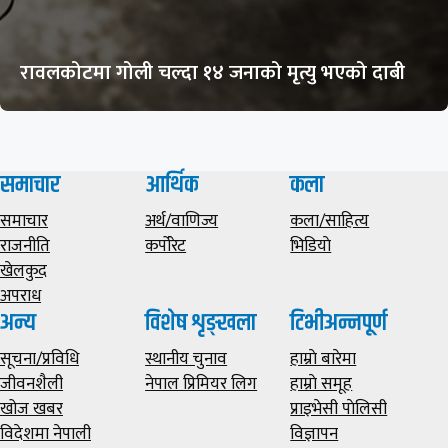
रावलकोटमा गोली चल्दा १४ जनाको मृत्यु भएको दाबी
समाचार
आर्थिक
कला
समाचार
अर्थ/वाणिज्य
कला/साहित्य
राजनीति
कर्पोरेट
भिडियाे
खेलकुद
अपराध
अन्य
विशेष शृङ्खला
टिभीअन्नपूर्ण
सूचना/प्रविधि
स्थानीय चुनाव
हाम्राे बारेमा
जीवनशैली
नेपाल प्रिमियर लिग
हाम्राे समूह
खोज खबर
प्राइभेसी पाेलिसी
विदेशमा नेपाली
विज्ञापन