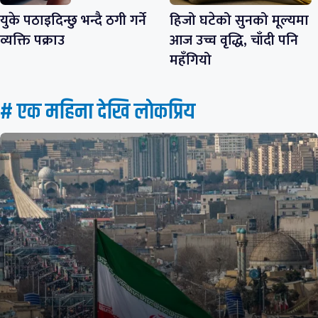
युके पठाइदिन्छु भन्दै ठगी गर्ने
हिजो घटेको सुनको मूल्यमा
व्यक्ति पक्राउ
आज उच्च वृद्धि, चाँदी पनि
महँगियो
# एक महिना देखि लाेकप्रिय