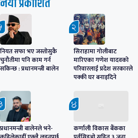
नयाँ प्रकाशित
नियत सफा भए जस्तोसुकै
सिराहामा गोलीबाट
चुनौतीमा पनि काम गर्न
मारिएका गणेश यादवको
सकिन्छ : प्रधानमन्त्री बालेन
परिवारलाई प्रदेश सरकारले
पक्की घर बनाइदिने
प्रधानमन्त्री बालेनले भने-
कर्णाली विकास बैंकका
कहिलेकाहीँ एक्लै लड्नुपर्छ,
पूर्वसिइओ सहित ३ जना