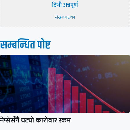
टिभी अन्नपूर्ण
लेखकबाट थप
सम्बन्धित पाेष्ट
नेप्सेसँगै घट्यो कारोबार रकम