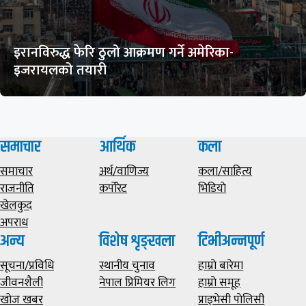
इरानविरुद्ध फेरि ठुलो आक्रमण गर्ने अमेरिका-
इजरायलको तयारी
समाचार
आर्थिक
कला
समाचार
अर्थ/वाणिज्य
कला/साहित्य
राजनीति
कर्पोरेट
भिडियाे
खेलकुद
अपराध
अन्य
विशेष शृङ्खला
टिभीअन्नपूर्ण
सूचना/प्रविधि
स्थानीय चुनाव
हाम्राे बारेमा
जीवनशैली
नेपाल प्रिमियर लिग
हाम्राे समूह
खोज खबर
प्राइभेसी पाेलिसी