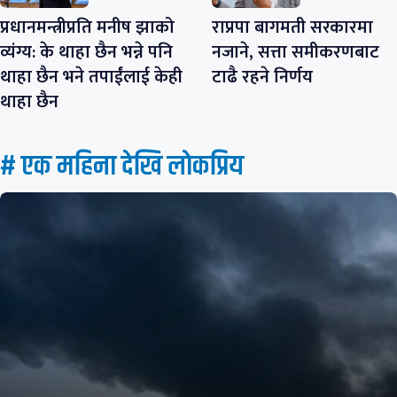
प्रधानमन्त्रीप्रति मनीष झाको
राप्रपा बागमती सरकारमा
व्यंग्य: के थाहा छैन भन्ने पनि
नजाने, सत्ता समीकरणबाट
थाहा छैन भने तपाईंलाई केही
टाढै रहने निर्णय
थाहा छैन
# एक महिना देखि लाेकप्रिय