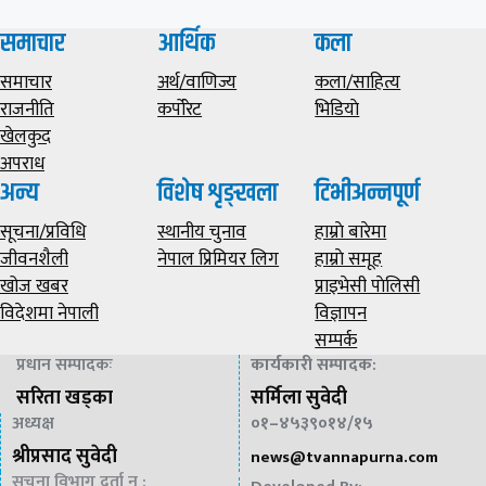
समाचार
आर्थिक
कला
समाचार
अर्थ/वाणिज्य
कला/साहित्य
राजनीति
कर्पोरेट
भिडियाे
खेलकुद
अपराध
अन्य
विशेष शृङ्खला
टिभीअन्नपूर्ण
सूचना/प्रविधि
स्थानीय चुनाव
हाम्राे बारेमा
जीवनशैली
नेपाल प्रिमियर लिग
हाम्राे समूह
खोज खबर
प्राइभेसी पाेलिसी
विदेशमा नेपाली
विज्ञापन
सम्पर्क
प्रधान सम्पादकः
कार्यकारी सम्पादक
:
सरिता खड्का
सर्मिला सुवेदी
अध्यक्ष
०१–४५३९०१४/१५
श्रीप्रसाद सुवेदी
news@
tvannapurna.com
सूचना विभाग दर्ता न :