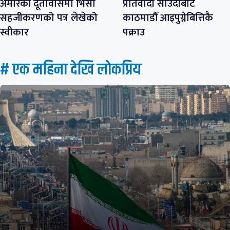
अमेरिकी दूतावासमा भिसा
प्रतिवादी साउदीबाट
सहजीकरणको पत्र लेखेको
काठमाडौँ आइपुग्नेबित्तिकै
स्वीकार
पक्राउ
# एक महिना देखि लाेकप्रिय