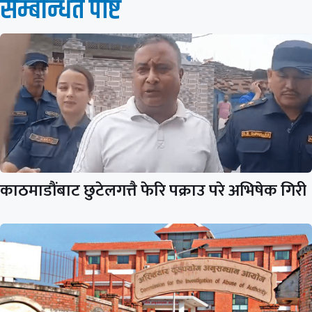
सम्बन्धित पाेष्ट
काठमाडौंबाट छुटेलगत्तै फेरि पक्राउ परे अभिषेक गिरी