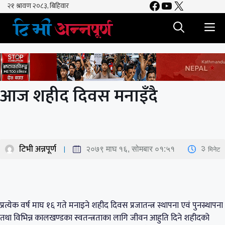
Facebook
YouTube
X
Skip
to
M
content
आज शहीद दिवस मनाइँदै
टिभी अन्नपूर्ण
3
मिनेट
२०७९ माघ १६, सोमबार ०१:५१
प्रत्येक वर्ष माघ १६ गते मनाइने शहीद दिवस प्रजातन्त्र स्थापना एवं पुनस्र्थापना
तथा विभिन्न कालखण्डका स्वतन्त्रताका लागि जीवन आहुति दिने शहीदको