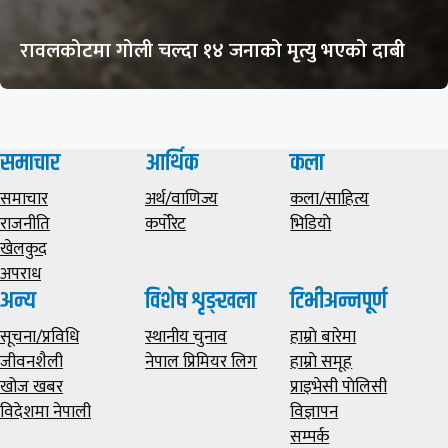
रावलकोटमा गोली चल्दा १४ जनाको मृत्यु भएको दाबी
समाचार
आर्थिक
कला
समाचार
अर्थ/वाणिज्य
कला/साहित्य
राजनीति
कर्पोरेट
भिडियाे
खेलकुद
अपराध
अन्य
विशेष शृङ्खला
टिभीअन्नपूर्ण
सूचना/प्रविधि
स्थानीय चुनाव
हाम्राे बारेमा
जीवनशैली
नेपाल प्रिमियर लिग
हाम्राे समूह
खोज खबर
प्राइभेसी पाेलिसी
विदेशमा नेपाली
विज्ञापन
सम्पर्क