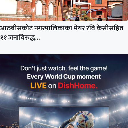
आठबीसकोट नगरपालिकाका मेयर रवि केसीसहित
११ जनाविरुद्ध…