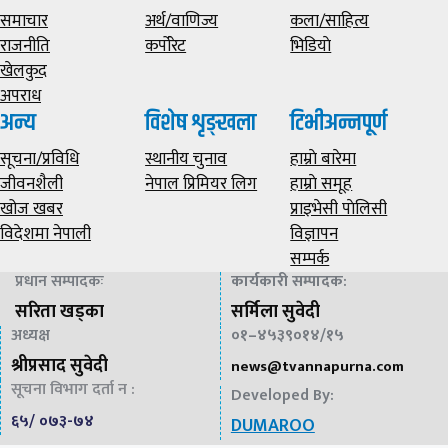
समाचार
अर्थ/वाणिज्य
कला/साहित्य
राजनीति
कर्पोरेट
भिडियाे
खेलकुद
अपराध
अन्य
विशेष शृङ्खला
टिभीअन्नपूर्ण
सूचना/प्रविधि
स्थानीय चुनाव
हाम्राे बारेमा
जीवनशैली
नेपाल प्रिमियर लिग
हाम्राे समूह
खोज खबर
प्राइभेसी पाेलिसी
विदेशमा नेपाली
विज्ञापन
सम्पर्क
प्रधान सम्पादकः
कार्यकारी सम्पादक
:
सरिता खड्का
सर्मिला सुवेदी
अध्यक्ष
०१–४५३९०१४/१५
श्रीप्रसाद सुवेदी
news@
tvannapurna.com
सूचना विभाग दर्ता न :
Developed By:
६५/ ०७३-७४
DUMAROO