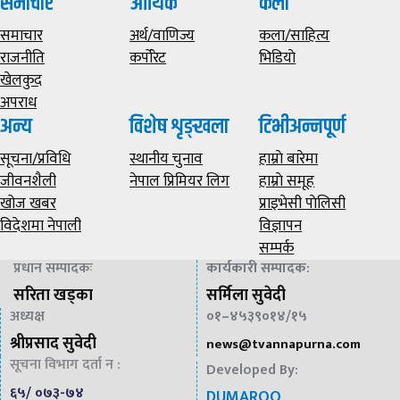
समाचार
आर्थिक
कला
समाचार
अर्थ/वाणिज्य
कला/साहित्य
राजनीति
कर्पोरेट
भिडियाे
खेलकुद
अपराध
अन्य
विशेष शृङ्खला
टिभीअन्नपूर्ण
सूचना/प्रविधि
स्थानीय चुनाव
हाम्राे बारेमा
जीवनशैली
नेपाल प्रिमियर लिग
हाम्राे समूह
खोज खबर
प्राइभेसी पाेलिसी
विदेशमा नेपाली
विज्ञापन
सम्पर्क
प्रधान सम्पादकः
कार्यकारी सम्पादक
:
सरिता खड्का
सर्मिला सुवेदी
अध्यक्ष
०१–४५३९०१४/१५
श्रीप्रसाद सुवेदी
news@
tvannapurna.com
सूचना विभाग दर्ता न :
Developed By:
६५/ ०७३-७४
DUMAROO