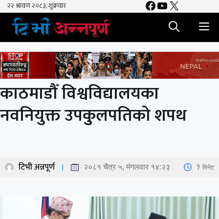
Facebook
YouTube
X
Skip
to
M
content
काठमाडौँ विश्वविद्यालयका
नवनियुक्त उपकुुलपतिको शपथ
टिभी अन्नपूर्ण
1
मिनेट
२०८१ चैत्र ५, मंगलवार १४:२३