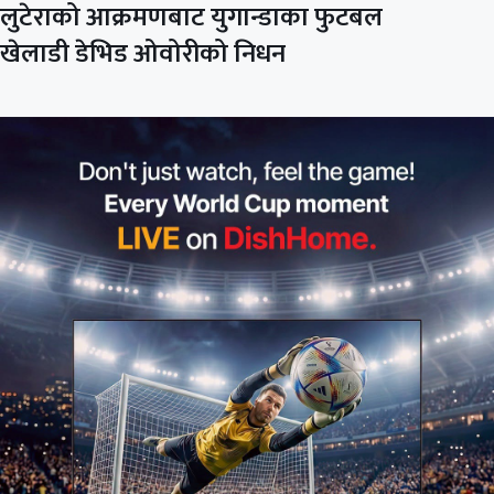
लुटेराको आक्रमणबाट युगान्डाका फुटबल
खेलाडी डेभिड ओवोरीको निधन