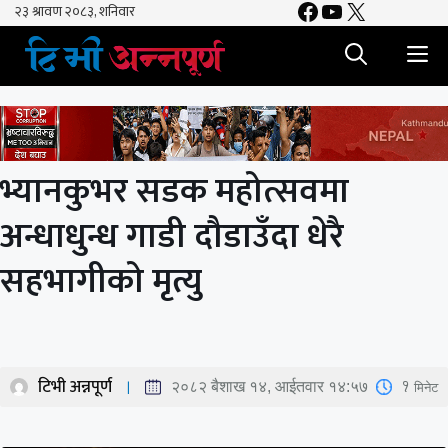
Facebook
YouTube
X
Skip
to
M
content
भ्यानकुभर सडक महोत्सवमा
अन्धाधुन्ध गाडी दौडाउँदा धेरै
सहभागीको मृत्यु
टिभी अन्नपूर्ण
1
मिनेट
२०८२ बैशाख १४, आईतवार १४:५७