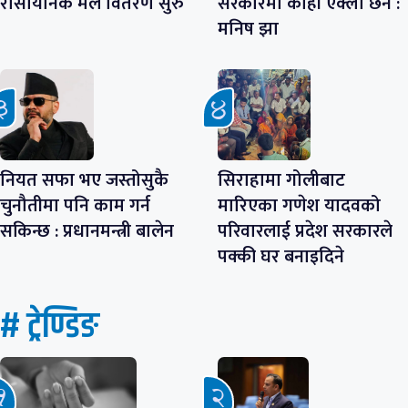
रासायनिक मल वितरण सुरु
सरकारमा कोही एक्लो छैन :
मनिष झा
नियत सफा भए जस्तोसुकै
सिराहामा गोलीबाट
चुनौतीमा पनि काम गर्न
मारिएका गणेश यादवको
सकिन्छ : प्रधानमन्त्री बालेन
परिवारलाई प्रदेश सरकारले
पक्की घर बनाइदिने
# ट्रेण्डिङ