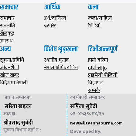
समाचार
आर्थिक
कला
समाचार
अर्थ/वाणिज्य
कला/साहित्य
राजनीति
कर्पोरेट
भिडियाे
खेलकुद
अपराध
अन्य
विशेष शृङ्खला
टिभीअन्नपूर्ण
सूचना/प्रविधि
स्थानीय चुनाव
हाम्राे बारेमा
जीवनशैली
नेपाल प्रिमियर लिग
हाम्राे समूह
खोज खबर
प्राइभेसी पाेलिसी
विदेशमा नेपाली
विज्ञापन
सम्पर्क
प्रधान सम्पादकः
कार्यकारी सम्पादक
:
सरिता खड्का
सर्मिला सुवेदी
अध्यक्ष
०१–४५३९०१४/१५
श्रीप्रसाद सुवेदी
news@
tvannapurna.com
सूचना विभाग दर्ता न :
Developed By: