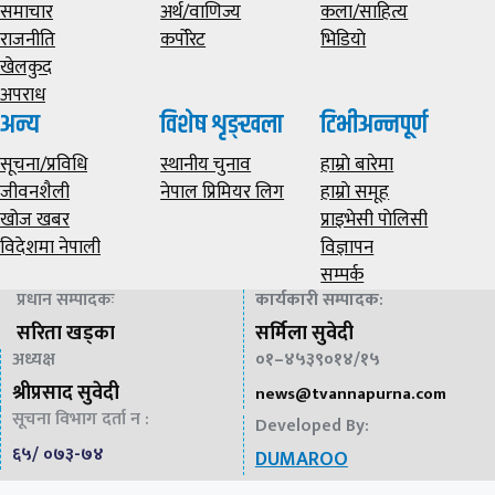
समाचार
अर्थ/वाणिज्य
कला/साहित्य
राजनीति
कर्पोरेट
भिडियाे
खेलकुद
अपराध
अन्य
विशेष शृङ्खला
टिभीअन्नपूर्ण
सूचना/प्रविधि
स्थानीय चुनाव
हाम्राे बारेमा
जीवनशैली
नेपाल प्रिमियर लिग
हाम्राे समूह
खोज खबर
प्राइभेसी पाेलिसी
विदेशमा नेपाली
विज्ञापन
सम्पर्क
प्रधान सम्पादकः
कार्यकारी सम्पादक
:
सरिता खड्का
सर्मिला सुवेदी
अध्यक्ष
०१–४५३९०१४/१५
श्रीप्रसाद सुवेदी
news@
tvannapurna.com
सूचना विभाग दर्ता न :
Developed By:
६५/ ०७३-७४
DUMAROO