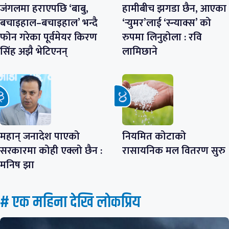
जंगलमा हराएपछि ‘बाबु,
हामीबीच झगडा छैन, आएका
बचाइहाल–बचाइहाल’ भन्दै
‘र्‍युमर’लाई ‘स्न्याक्स’ को
फोन गरेका पूर्वमेयर किरण
रुपमा लिनुहोला : रवि
सिंह अझै भेटिएनन्
लामिछाने
महान् जनादेश पाएको
नियमित कोटाको
सरकारमा कोही एक्लो छैन :
रासायनिक मल वितरण सुरु
मनिष झा
# एक महिना देखि लाेकप्रिय