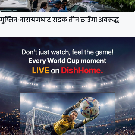
मुग्लिन-नारायणघाट सडक तीन ठाउँमा अवरूद्ध