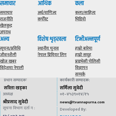
समाचार
आर्थिक
कला
समाचार
अर्थ/वाणिज्य
कला/साहित्य
राजनीति
कर्पोरेट
भिडियाे
खेलकुद
अपराध
अन्य
विशेष शृङ्खला
टिभीअन्नपूर्ण
सूचना/प्रविधि
स्थानीय चुनाव
हाम्राे बारेमा
जीवनशैली
नेपाल प्रिमियर लिग
हाम्राे समूह
खोज खबर
प्राइभेसी पाेलिसी
विदेशमा नेपाली
विज्ञापन
सम्पर्क
प्रधान सम्पादकः
कार्यकारी सम्पादक
:
सरिता खड्का
सर्मिला सुवेदी
अध्यक्ष
०१–४५३९०१४/१५
श्रीप्रसाद सुवेदी
news@
tvannapurna.com
सूचना विभाग दर्ता न :
Developed By: