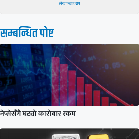
लेखकबाट थप
सम्बन्धित पाेष्ट
नेप्सेसँगै घट्यो कारोबार रकम