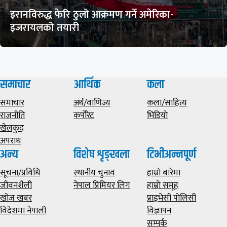
इरानविरुद्ध फेरि ठुलो आक्रमण गर्ने अमेरिका-
इजरायलको तयारी
समाचार
आर्थिक
कला
समाचार
अर्थ/वाणिज्य
कला/साहित्य
राजनीति
कर्पोरेट
भिडियाे
खेलकुद
अपराध
अन्य
विशेष शृङ्खला
टिभीअन्नपूर्ण
सूचना/प्रविधि
स्थानीय चुनाव
हाम्राे बारेमा
जीवनशैली
नेपाल प्रिमियर लिग
हाम्राे समूह
खोज खबर
प्राइभेसी पाेलिसी
विदेशमा नेपाली
विज्ञापन
सम्पर्क