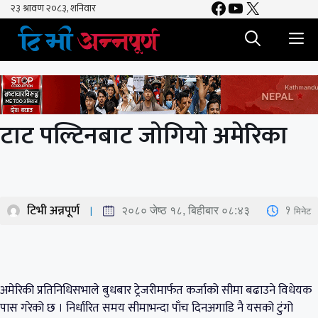
Facebook
YouTube
X
Skip
to
M
content
टाट पल्टिनबाट जोगियो अमेरिका
टिभी अन्नपूर्ण
1
मिनेट
२०८० जेष्ठ १८, बिहीबार ०८:४३
अमेरिकी प्रतिनिधिसभाले बुधबार ट्रेजरीमार्फत कर्जाको सीमा बढाउने विधेयक
पास गरेको छ । निर्धारित समय सीमाभन्दा पाँच दिनअगाडि नै यसको टुंगो