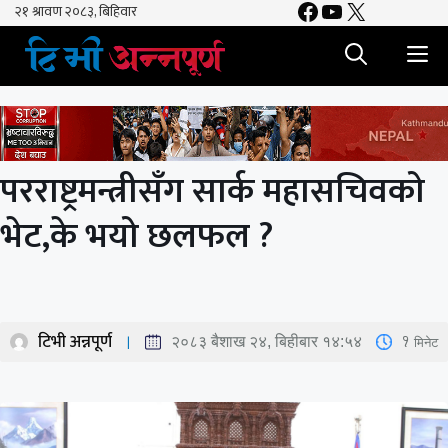
Facebook
YouTube
X
Skip
to
M
content
परराष्ट्रमन्त्रीसँग सार्क महासचिवको
भेट,के भयो छलफल ?
टिभी अन्नपूर्ण
1
मिनेट
२०८३ बैशाख २४, बिहीबार १४:५४