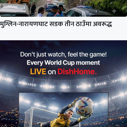
मुग्लिन-नारायणघाट सडक तीन ठाउँमा अवरूद्ध