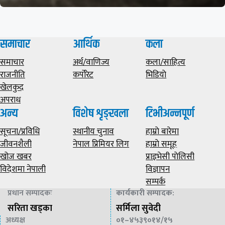
समाचार
आर्थिक
कला
समाचार
अर्थ/वाणिज्य
कला/साहित्य
राजनीति
कर्पोरेट
भिडियाे
खेलकुद
अपराध
अन्य
विशेष शृङ्खला
टिभीअन्नपूर्ण
सूचना/प्रविधि
स्थानीय चुनाव
हाम्राे बारेमा
जीवनशैली
नेपाल प्रिमियर लिग
हाम्राे समूह
खोज खबर
प्राइभेसी पाेलिसी
विदेशमा नेपाली
विज्ञापन
सम्पर्क
प्रधान सम्पादकः
कार्यकारी सम्पादक
:
सरिता खड्का
सर्मिला सुवेदी
अध्यक्ष
०१–४५३९०१४/१५