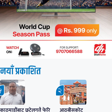
नयाँ प्रकाशित
काठमाडौंबाट छुटेलगत्तै फेरि
आठबीसकोट