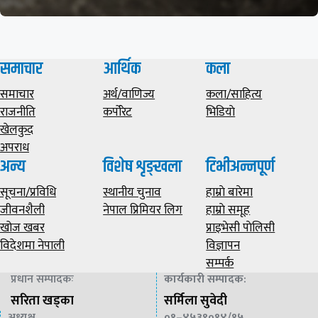
समाचार
आर्थिक
कला
समाचार
अर्थ/वाणिज्य
कला/साहित्य
राजनीति
कर्पोरेट
भिडियाे
खेलकुद
अपराध
अन्य
विशेष शृङ्खला
टिभीअन्नपूर्ण
सूचना/प्रविधि
स्थानीय चुनाव
हाम्राे बारेमा
जीवनशैली
नेपाल प्रिमियर लिग
हाम्राे समूह
खोज खबर
प्राइभेसी पाेलिसी
विदेशमा नेपाली
विज्ञापन
सम्पर्क
प्रधान सम्पादकः
कार्यकारी सम्पादक
:
सरिता खड्का
सर्मिला सुवेदी
अध्यक्ष
०१–४५३९०१४/१५