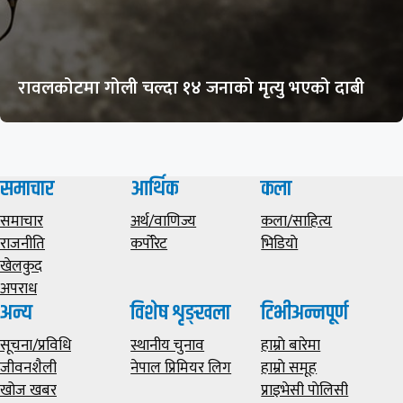
रावलकोटमा गोली चल्दा १४ जनाको मृत्यु भएको दाबी
समाचार
आर्थिक
कला
समाचार
अर्थ/वाणिज्य
कला/साहित्य
राजनीति
कर्पोरेट
भिडियाे
खेलकुद
अपराध
अन्य
विशेष शृङ्खला
टिभीअन्नपूर्ण
सूचना/प्रविधि
स्थानीय चुनाव
हाम्राे बारेमा
जीवनशैली
नेपाल प्रिमियर लिग
हाम्राे समूह
खोज खबर
प्राइभेसी पाेलिसी