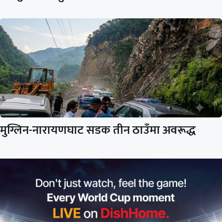
मुग्लिन-नारायणघाट सडक तीन ठाउँमा अवरूद्ध