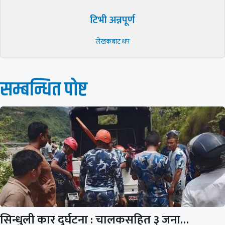
टिभी अन्नपूर्ण
लेखकबाट थप
सम्बन्धित पाेष्ट
सिन्धुली कार दुर्घटना : चालकसहित ३ जना…