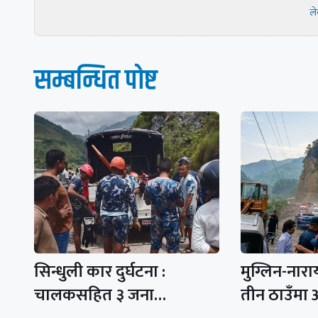
ल
सम्बन्धित पाेष्ट
सिन्धुली कार दुर्घटना :
मुग्लिन-ना
चालकसहित ३ जना…
तीन ठाउँमा 