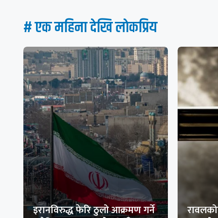
# एक महिना देखि लाेकप्रिय
इरानविरुद्ध फेरि ठुलो आक्रमण गर्ने
रावलकोट