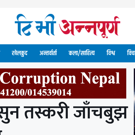
खेलकुद
अन्तर्वार्ता
कला/साहित्य
विश्व
विच
सुन तस्करी जाँचबुझ