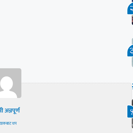
ी अन्नपूर्ण
ेखकबाट थप