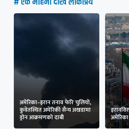
# एक महिना देखि लाेकप्रिय
अमेरिका–इरान तनाव फेरि चुलियो,
कुवेतस्थित अमेरिकी सैन्य अखडामा
इरानविरु
ड्रोन आक्रमणको दाबी
अमेरिक