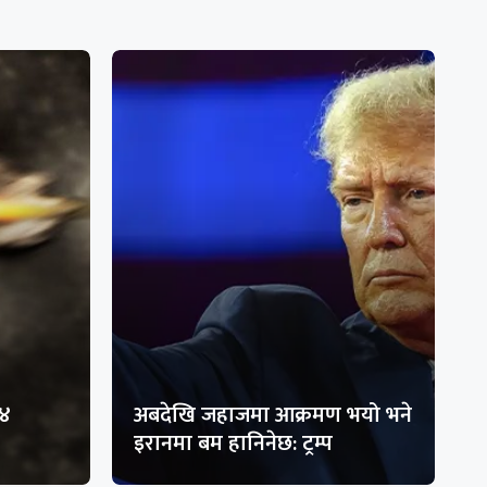
१४
अबदेखि जहाजमा आक्रमण भयो भने
इरानमा बम हानिनेछ: ट्रम्प