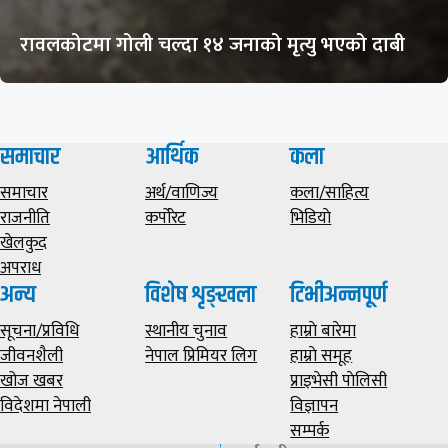
रावलकोटमा गोली चल्दा १४ जनाको मृत्यु भएको दाबी
समाचार
आर्थिक
कला
समाचार
अर्थ/वाणिज्य
कला/साहित्य
राजनीति
कर्पोरेट
भिडियाे
खेलकुद
अपराध
अन्य
विशेष शृङ्खला
टिभीअन्नपूर्ण
सूचना/प्रविधि
स्थानीय चुनाव
हाम्राे बारेमा
जीवनशैली
नेपाल प्रिमियर लिग
हाम्राे समूह
खोज खबर
प्राइभेसी पाेलिसी
विदेशमा नेपाली
विज्ञापन
सम्पर्क