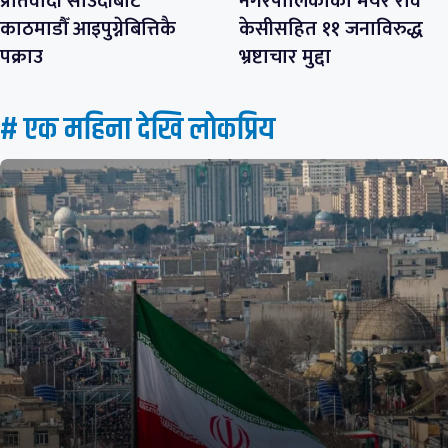
प्रतिवादी साउदीबाट
नगरपालिकाका मेयर रवि
काठमाडौँ आइपुग्नेबित्तिकै
केसीसहित ११ जनाविरुद्ध
पक्राउ
भ्रष्टाचार मुद्दा
# एक महिना देखि लाेकप्रिय