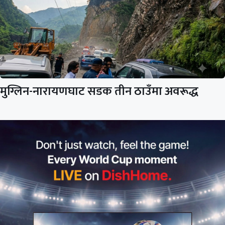
मुग्लिन-नारायणघाट सडक तीन ठाउँमा अवरूद्ध