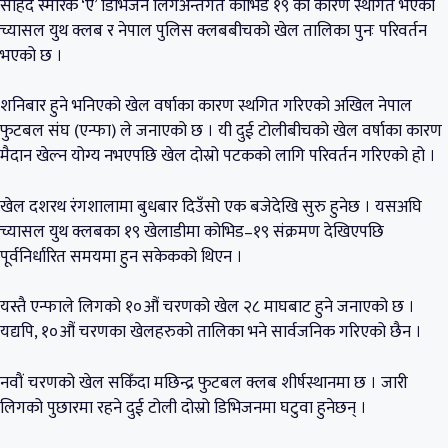
सहिद स्मारक ‘ए’ डिभिजन लिगअन्तर्गत कोभिड १९ का कारण स्थगित भएको
च्यासल युथ क्लब र नेपाल पुलिस क्लबबीचको खेल तालिका पुनः परिवर्तन
भएको छ ।
शनिबार हुने भनिएको खेल वर्षाका कारण स्थगित गरिएको अखिल नेपाल
फुटबल संघ (एन्फा) ले जनाएको छ । यी दुई टोलीबीचको खेल वर्षाका कारण
मैदान खेल्न योग्य नभएपछि खेल दोस्रो पटकको लागि परिवर्तन गरिएको हो ।
खेल दशरथ रंगशालामा बुधबार दिउँसो एक बजेदेखि सुरु हुनेछ । यसअघि
च्यासल युथ क्लबका १९ खेलाडीमा कोभिड–१९ संक्रमण देखिएपछि
पूर्वनिर्धारित समयमा हुन सकेकको थिएन ।
यस्तै एन्फाले लिगको १०औं चरणको खेल २८ माघबाट हुने जनाएको छ ।
यद्यपि, १०औं चरणका खेलहरुको तालिका भने सार्वजनिक गरिएको छैन ।
नवौं चरणको खेल सकिँदा मछिन्द्र फुटबल क्लब शीर्षस्थानमा छ । जारी
लिगको पुछारमा रहने दुई टोली दोस्रो डिभिजनमा घटुवा हुनेछन् ।