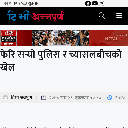
Facebook
YouTube
X
Skip
to
M
content
फेरि सर्‍याे पुलिस र च्यासलबीचको
खेल
टिभी अन्नपूर्ण
1
मिनेट
२०७८ माघ २१, शुक्रबार १०:४०