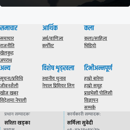
समाचार
आर्थिक
कला
समाचार
अर्थ/वाणिज्य
कला/साहित्य
राजनीति
कर्पोरेट
भिडियाे
खेलकुद
अपराध
अन्य
विशेष शृङ्खला
टिभीअन्नपूर्ण
सूचना/प्रविधि
स्थानीय चुनाव
हाम्राे बारेमा
जीवनशैली
नेपाल प्रिमियर लिग
हाम्राे समूह
खोज खबर
प्राइभेसी पाेलिसी
विदेशमा नेपाली
विज्ञापन
सम्पर्क
प्रधान सम्पादकः
कार्यकारी सम्पादक
:
सरिता खड्का
सर्मिला सुवेदी
अध्यक्ष
०१–४५३९०१४/१५