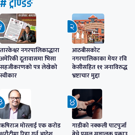
# ट्रेण्डिङ
तारकेश्वर नगरपालिकाद्धारा
आठबीसकोट
अमेरिकी दूतावासमा भिसा
नगरपालिकाका मेयर रवि
सहजीकरणको पत्र लेखेको
केसीसहित ११ जनाविरुद्ध
स्वीकार
भ्रष्टाचार मुद्दा
ऋषिराज मोरलाई एक करोड
गाडीको नक्कली पाटपुर्जा
धरौटीमा रिहा गर्न आदेश
बेच्ने पसल सञ्चालक पक्राउ