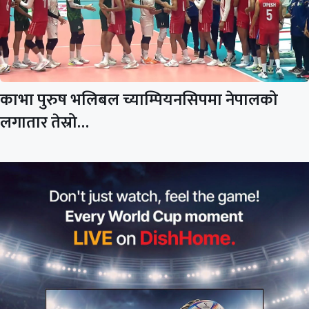
काभा पुरुष भलिबल च्याम्पियनसिपमा नेपालको
लगातार तेस्रो…