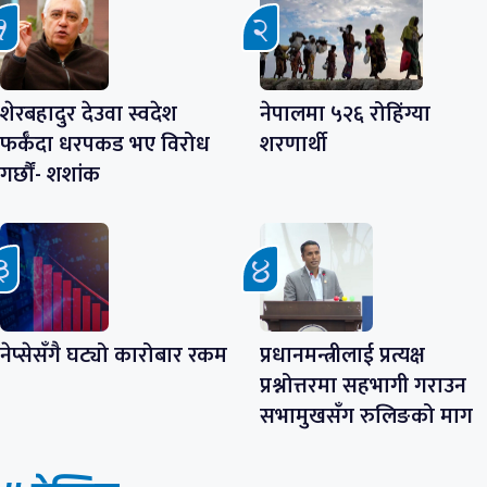
शेरबहादुर देउवा स्वदेश
नेपालमा ५२६ रोहिंग्या
फर्कँदा धरपकड भए विरोध
शरणार्थी
गर्छौं- शशांक
नेप्सेसँगै घट्यो कारोबार रकम
प्रधानमन्त्रीलाई प्रत्यक्ष
प्रश्नोत्तरमा सहभागी गराउन
सभामुखसँग रुलिङको माग