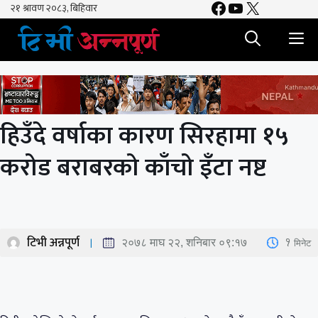
Facebook
YouTube
X
Skip
to
M
content
हिउँदे वर्षाका कारण सिरहामा १५
करोड बराबरको काँचो इँटा नष्ट
टिभी अन्नपूर्ण
1
मिनेट
२०७८ माघ २२, शनिबार ०९:१७