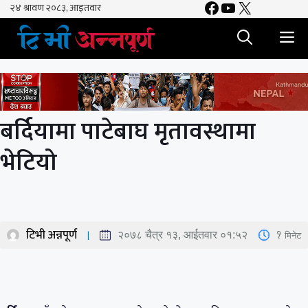
Facebook
YouTube
X
Skip
to
M
content
बर्दियामा पाटेबाघ मृतावस्थामा
भेटियो
टिभी अन्नपूर्ण
1
मिनेट
२०७८ चैत्र १३, आईतवार ०१:५२