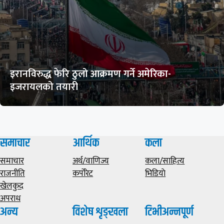
इरानविरुद्ध फेरि ठुलो आक्रमण गर्ने अमेरिका-
इजरायलको तयारी
समाचार
आर्थिक
कला
समाचार
अर्थ/वाणिज्य
कला/साहित्य
राजनीति
कर्पोरेट
भिडियाे
खेलकुद
अपराध
अन्य
विशेष शृङ्खला
टिभीअन्नपूर्ण