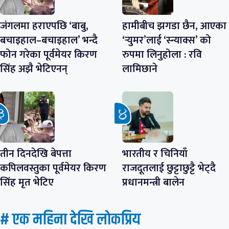
जंगलमा हराएपछि ‘बाबु,
हामीबीच झगडा छैन, आएका
बचाइहाल–बचाइहाल’ भन्दै
‘र्‍युमर’लाई ‘स्न्याक्स’ को
फोन गरेका पूर्वमेयर किरण
रुपमा लिनुहोला : रवि
सिंह अझै भेटिएनन्
लामिछाने
तीन दिनदेखि बेपत्ता
भारतीय र चिनियाँ
कपिलवस्तुका पूर्वमेयर किरण
राजदूतलाई छुट्टाछुट्टै भेट्दै
सिंह मृत भेटिए
प्रधानमन्त्री बालेन
# एक महिना देखि लाेकप्रिय