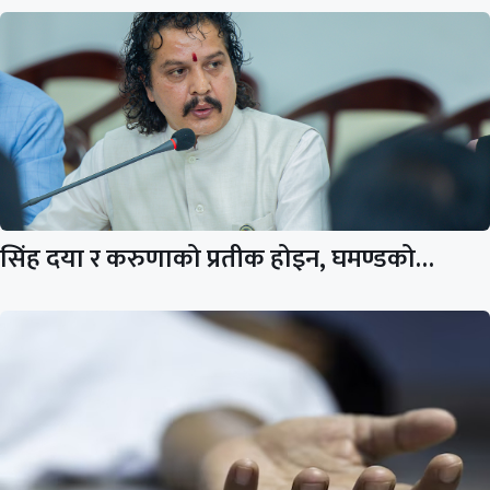
सिंह दया र करुणाको प्रतीक होइन, घमण्डको…