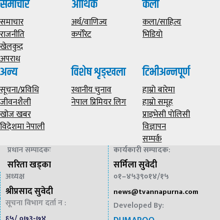
समाचार
आर्थिक
कला
समाचार
अर्थ/वाणिज्य
कला/साहित्य
राजनीति
कर्पोरेट
भिडियाे
खेलकुद
अपराध
अन्य
विशेष शृङ्खला
टिभीअन्नपूर्ण
सूचना/प्रविधि
स्थानीय चुनाव
हाम्राे बारेमा
जीवनशैली
नेपाल प्रिमियर लिग
हाम्राे समूह
खोज खबर
प्राइभेसी पाेलिसी
विदेशमा नेपाली
विज्ञापन
सम्पर्क
प्रधान सम्पादकः
कार्यकारी सम्पादक
:
सरिता खड्का
सर्मिला सुवेदी
अध्यक्ष
०१–४५३९०१४/१५
श्रीप्रसाद सुवेदी
news@
tvannapurna.com
सूचना विभाग दर्ता न :
Developed By:
६५/ ०७३-७४