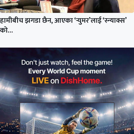
हामीबीच झगडा छैन, आएका ‘र्‍युमर’लाई ‘स्न्याक्स’
को…