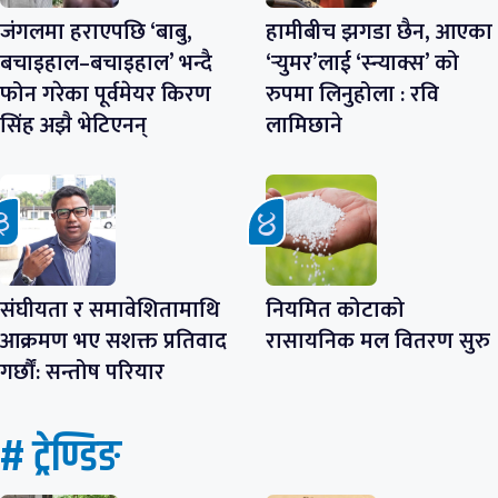
जंगलमा हराएपछि ‘बाबु,
हामीबीच झगडा छैन, आएका
बचाइहाल–बचाइहाल’ भन्दै
‘र्‍युमर’लाई ‘स्न्याक्स’ को
फोन गरेका पूर्वमेयर किरण
रुपमा लिनुहोला : रवि
सिंह अझै भेटिएनन्
लामिछाने
संघीयता र समावेशितामाथि
नियमित कोटाको
आक्रमण भए सशक्त प्रतिवाद
रासायनिक मल वितरण सुरु
गर्छौं: सन्तोष परियार
# ट्रेण्डिङ