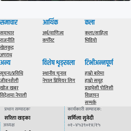
समाचार
आर्थिक
कला
समाचार
अर्थ/वाणिज्य
कला/साहित्य
राजनीति
कर्पोरेट
भिडियाे
खेलकुद
अपराध
अन्य
विशेष शृङ्खला
टिभीअन्नपूर्ण
सूचना/प्रविधि
स्थानीय चुनाव
हाम्राे बारेमा
जीवनशैली
नेपाल प्रिमियर लिग
हाम्राे समूह
खोज खबर
प्राइभेसी पाेलिसी
विदेशमा नेपाली
विज्ञापन
सम्पर्क
प्रधान सम्पादकः
कार्यकारी सम्पादक
:
सरिता खड्का
सर्मिला सुवेदी
अध्यक्ष
०१–४५३९०१४/१५