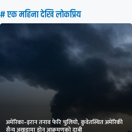
# एक महिना देखि लाेकप्रिय
अमेरिका–इरान तनाव फेरि चुलियो, कुवेतस्थित अमेरिकी
सैन्य अखडामा ड्रोन आक्रमणको दाबी