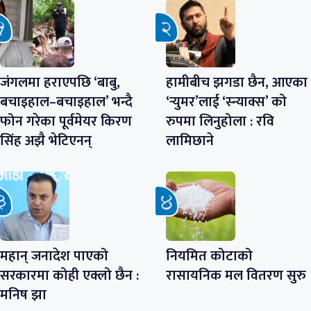
जंगलमा हराएपछि ‘बाबु,
हामीबीच झगडा छैन, आएका
बचाइहाल–बचाइहाल’ भन्दै
‘र्‍युमर’लाई ‘स्न्याक्स’ को
फोन गरेका पूर्वमेयर किरण
रुपमा लिनुहोला : रवि
सिंह अझै भेटिएनन्
लामिछाने
महान् जनादेश पाएको
नियमित कोटाको
सरकारमा कोही एक्लो छैन :
रासायनिक मल वितरण सुरु
मनिष झा