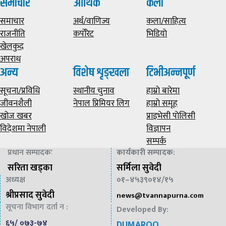
समाचार
आर्थिक
कला
समाचार
अर्थ/वाणिज्य
कला/साहित्य
राजनीति
कर्पोरेट
भिडियाे
खेलकुद
अपराध
अन्य
विशेष शृङ्खला
टिभीअन्नपूर्ण
सूचना/प्रविधि
स्थानीय चुनाव
हाम्राे बारेमा
जीवनशैली
नेपाल प्रिमियर लिग
हाम्राे समूह
खोज खबर
प्राइभेसी पाेलिसी
विदेशमा नेपाली
विज्ञापन
सम्पर्क
प्रधान सम्पादकः
कार्यकारी सम्पादक
:
सरिता खड्का
सर्मिला सुवेदी
अध्यक्ष
०१–४५३९०१४/१५
श्रीप्रसाद सुवेदी
news@
tvannapurna.com
सूचना विभाग दर्ता न :
Developed By:
६५/ ०७३-७४
DUMAROO