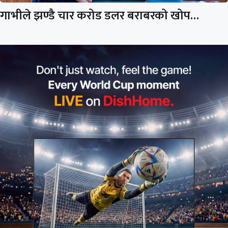
गाभीले झण्डै चार करोड डलर बराबरको खोप…