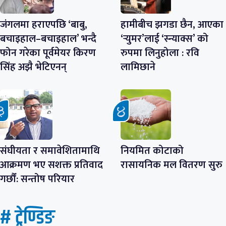
जंगलमा हराएपछि ‘बाबु,
हामीबीच झगडा छैन, आएका
बचाइहाल–बचाइहाल’ भन्दै
‘र्‍युमर’लाई ‘स्न्याक्स’ को
फोन गरेका पूर्वमेयर किरण
रुपमा लिनुहोला : रवि
सिंह अझै भेटिएनन्
लामिछाने
संघीयता र समावेशितामाथि
नियमित कोटाको
आक्रमण भए सशक्त प्रतिवाद
रासायनिक मल वितरण सुरु
गर्छौं: सन्तोष परियार
# ट्रेण्डिङ