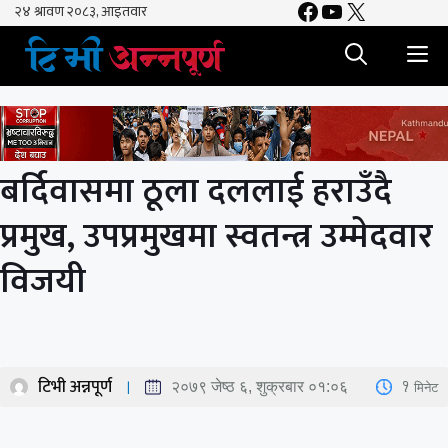
Facebook
YouTube
X
Skip
to
M
content
बर्दिवासमा ठूला दललाई हराउँदै
प्रमुख, उपप्रमुखमा स्वतन्त्र उम्मेदवार
विजयी
टिभी अन्नपूर्ण
1
मिनेट
२०७९ जेष्ठ ६, शुक्रबार ०१:०६