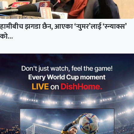
हामीबीच झगडा छैन, आएका ‘र्‍युमर’लाई ‘स्न्याक्स’
को…