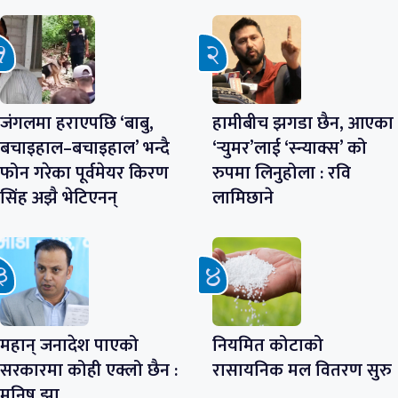
जंगलमा हराएपछि ‘बाबु,
हामीबीच झगडा छैन, आएका
बचाइहाल–बचाइहाल’ भन्दै
‘र्‍युमर’लाई ‘स्न्याक्स’ को
फोन गरेका पूर्वमेयर किरण
रुपमा लिनुहोला : रवि
सिंह अझै भेटिएनन्
लामिछाने
महान् जनादेश पाएको
नियमित कोटाको
सरकारमा कोही एक्लो छैन :
रासायनिक मल वितरण सुरु
मनिष झा