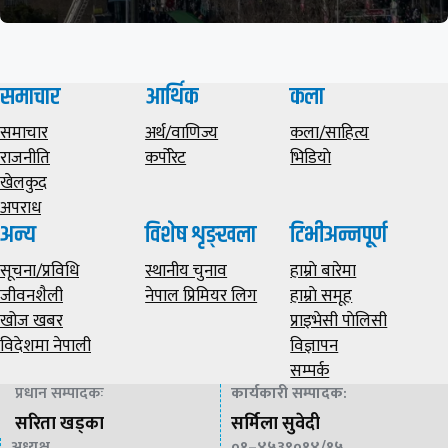
समाचार
आर्थिक
कला
समाचार
अर्थ/वाणिज्य
कला/साहित्य
राजनीति
कर्पोरेट
भिडियाे
खेलकुद
अपराध
अन्य
विशेष शृङ्खला
टिभीअन्नपूर्ण
सूचना/प्रविधि
स्थानीय चुनाव
हाम्राे बारेमा
जीवनशैली
नेपाल प्रिमियर लिग
हाम्राे समूह
खोज खबर
प्राइभेसी पाेलिसी
विदेशमा नेपाली
विज्ञापन
सम्पर्क
प्रधान सम्पादकः
कार्यकारी सम्पादक
:
सरिता खड्का
सर्मिला सुवेदी
अध्यक्ष
०१–४५३९०१४/१५