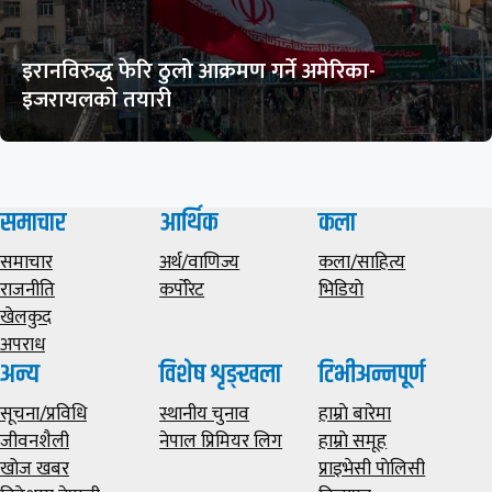
इरानविरुद्ध फेरि ठुलो आक्रमण गर्ने अमेरिका-
इजरायलको तयारी
समाचार
आर्थिक
कला
समाचार
अर्थ/वाणिज्य
कला/साहित्य
राजनीति
कर्पोरेट
भिडियाे
खेलकुद
अपराध
अन्य
विशेष शृङ्खला
टिभीअन्नपूर्ण
सूचना/प्रविधि
स्थानीय चुनाव
हाम्राे बारेमा
जीवनशैली
नेपाल प्रिमियर लिग
हाम्राे समूह
खोज खबर
प्राइभेसी पाेलिसी