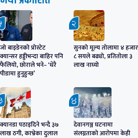
जो बाइडेनको प्रोस्टेट
सुनको मूल्य तोलामा ४ हजार
क्यान्सर हड्डीभन्दा बाहिर पनि
८ सयले बढ्यो, प्रतितोला ३
फैलियो, छोराले भने– ‘धेरै
लाख नाघ्यो
पीडामा हुनुहुन्छ’
क्यानडा पठाइदिने भन्दै ३७
देवानगञ्ज घटनामा
लाख ठगी, काभ्रेका दुलाल
संलग्नताको आरोपमा केही