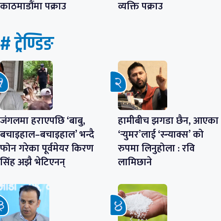
काठमाडौंमा पक्राउ
व्यक्ति पक्राउ
# ट्रेण्डिङ
जंगलमा हराएपछि ‘बाबु,
हामीबीच झगडा छैन, आएका
बचाइहाल–बचाइहाल’ भन्दै
‘र्‍युमर’लाई ‘स्न्याक्स’ को
फोन गरेका पूर्वमेयर किरण
रुपमा लिनुहोला : रवि
सिंह अझै भेटिएनन्
लामिछाने