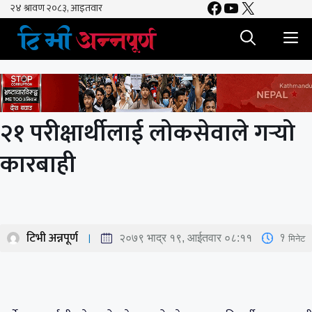
Facebook
YouTube
X
Skip
to
M
content
२१ परीक्षार्थीलाई लोकसेवाले गर्‍यो
कारबाही
टिभी अन्नपूर्ण
1
मिनेट
२०७९ भाद्र १९, आईतवार ०८:११