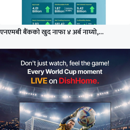
एनएमबी बैंकको खुद नाफा ४ अर्ब नाघ्यो,…