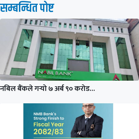
सम्बन्धित पाेष्ट
नबिल बैंकले गर्‍यो ७ अर्ब ९० करोड…