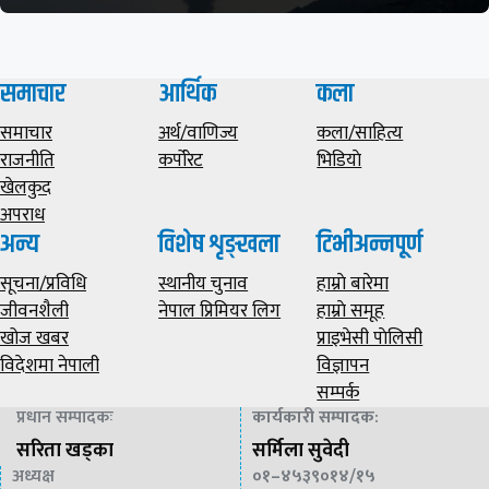
समाचार
आर्थिक
कला
समाचार
अर्थ/वाणिज्य
कला/साहित्य
राजनीति
कर्पोरेट
भिडियाे
खेलकुद
अपराध
अन्य
विशेष शृङ्खला
टिभीअन्नपूर्ण
सूचना/प्रविधि
स्थानीय चुनाव
हाम्राे बारेमा
जीवनशैली
नेपाल प्रिमियर लिग
हाम्राे समूह
खोज खबर
प्राइभेसी पाेलिसी
विदेशमा नेपाली
विज्ञापन
सम्पर्क
प्रधान सम्पादकः
कार्यकारी सम्पादक
:
सरिता खड्का
सर्मिला सुवेदी
अध्यक्ष
०१–४५३९०१४/१५