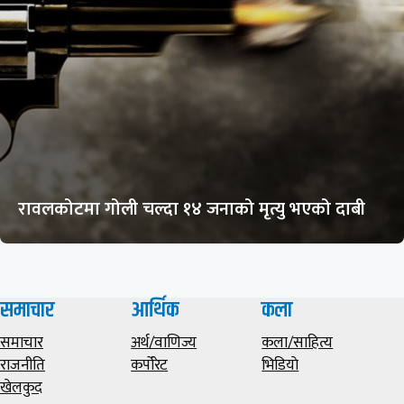
रावलकोटमा गोली चल्दा १४ जनाको मृत्यु भएको दाबी
समाचार
आर्थिक
कला
समाचार
अर्थ/वाणिज्य
कला/साहित्य
राजनीति
कर्पोरेट
भिडियाे
खेलकुद