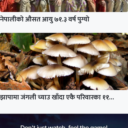
नेपालीको औसत आयु ७१.३ वर्ष पुग्यो
झापामा जंगली च्याउ खाँदा एकै परिवारका ११…