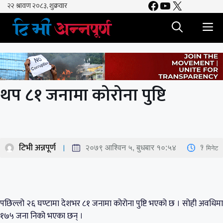
Facebook
YouTube
X
Skip
to
M
content
थप ८१ जनामा कोरोना पुष्टि
टिभी अन्नपूर्ण
1
मिनेट
२०७९ आश्विन ५, बुधबार १०:५४
पछिल्लो २६ घण्टामा देशभर ८१ जनामा कोरोना पुष्टि भएको छ । सोही अवधिमा
१७५ जना निको भएका छन् ।