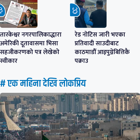
तारकेश्वर नगरपालिकाद्धारा
रेड नोटिस जारी भएका
अमेरिकी दूतावासमा भिसा
प्रतिवादी साउदीबाट
सहजीकरणको पत्र लेखेको
काठमाडौँ आइपुग्नेबित्तिकै
स्वीकार
पक्राउ
# एक महिना देखि लाेकप्रिय