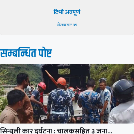
टिभी अन्नपूर्ण
लेखकबाट थप
सम्बन्धित पाेष्ट
सिन्धुली कार दुर्घटना : चालकसहित ३ जना…