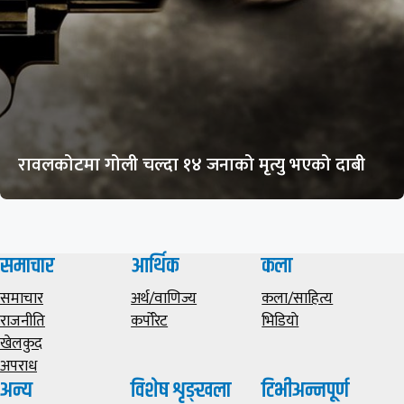
रावलकोटमा गोली चल्दा १४ जनाको मृत्यु भएको दाबी
समाचार
आर्थिक
कला
समाचार
अर्थ/वाणिज्य
कला/साहित्य
राजनीति
कर्पोरेट
भिडियाे
खेलकुद
अपराध
अन्य
विशेष शृङ्खला
टिभीअन्नपूर्ण