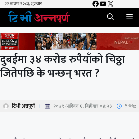
Facebook
YouTube
X
Skip
to
M
content
दुबईमा ३४ करोड रुपैयाँको चिठ्ठा
जितेपछि के भन्छन् भरत ?
टिभी अन्नपूर्ण
1
मिनेट
२०७९ आश्विन ६, बिहीबार ०४:५३