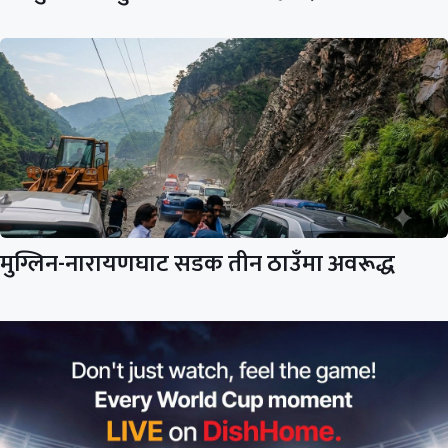
मुग्लिन-नारायणघाट सडक तीन ठाउँमा अवरूद्ध