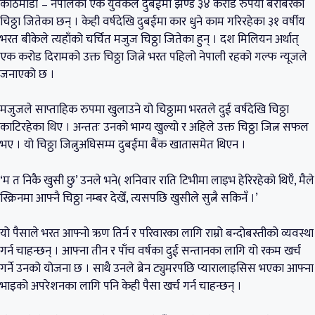
काठमाडौं – नेपालका एक युवकले दुबईमा झण्डै ३४ करोड रुपैयाँ बराबरको
चिठ्ठा जितेका छन् । केही वर्षदेखि दुबईमा कार धुने काम गरिरहेका ३१ वर्षीय
भरत बीकेले त्यहाँको चर्चित मजुज चिठ्ठा जितेका हुन् । दश मिलियन अर्थात्
एक करोड दिरामको उक्त चिठ्ठा जित्ने भरत पहिलो नेपाली रहको गल्फ न्यूजले
जनाएको छ ।
मजुजले साप्ताहिक रुपमा खुलाउने यो चिठ्ठामा भरतले दुई वर्षदेखि चिठ्ठा
काटिरहेका थिए । अन्ततः उनको भाग्य खुल्यो र अहिले उक्त चिठ्ठा जित्न सफल
भए । यो चिठ्ठा जित्नुअघिसम्म दुबईमा बैंक खातासमेत थिएन ।
‘म त निकै खुसी छु’ उनले भने( शनिवार राति टिभीमा लाइभ हेरिरहेको थिएँ, मैले
स्क्रिनमा आफ्नै चिठ्ठा नम्बर देखेँ, त्यसपछि खुसीले सुत्नै सकिनँ ।’
यो पैसाले भरत आफ्नो ऋण तिर्न र परिवारका लागि राम्रो बन्दोबस्तीको व्यवस्था
गर्न चाहन्छन् । आफ्ना तीन र पाँच वर्षका दुई सन्तानका लागि यो रकम खर्च
गर्ने उनको योजना छ । साथै उनले ब्रेन ट्युमरपछि प्यारालाइसिस भएका आफ्ना
भाइको अपरेशनका लागि पनि केही पैसा खर्च गर्न चाहन्छन् ।