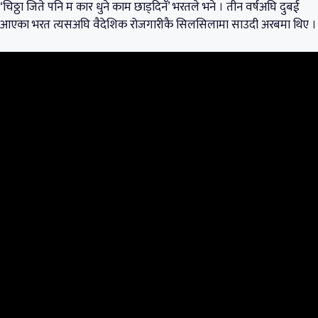
‘चिठ्ठा जिते पनि म कार धुने काम छाड्दिनँ’ भरतले भने । तीन वर्षअघि दुबई
आएका भरत त्यसअघि वैदेशिक रोजगारीकै सिलसिलामा साउदी अरबमा थिए ।