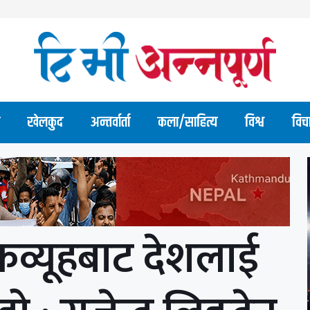
खेलकुद
अन्तर्वार्ता
कला/साहित्य
विश्व
विच
रव्यूहबाट देशलाई