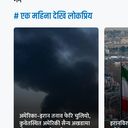
गर्ने
# एक महिना देखि लाेकप्रिय
अमेरिका–इरान तनाव फेरि चुलियो,
कुवेतस्थित अमेरिकी सैन्य अखडामा
इरानविरु