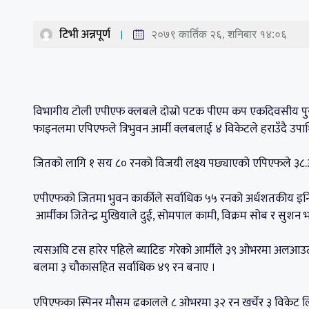
टिभी अन्नपूर्ण
२०७९ कार्तिक २६, शनिबार १४:०६
विभागीय टोली एपीएफ क्लबले दोस्रो पटक पीएम कप एकदिवसीय पुरुष 
फाइनलमा एपिएफले त्रिभुवन आर्मी क्लबलाई ४ विकेटले हराउँदै उपाध
जितको लागि १ सय ८० रनको विजयी लक्ष्य पछ्याएको एपिएफले ३८.३ ओ
एपीएफको जितमा भुवन कार्कीले सर्वाधिक ५५ रनको अर्धशतकीय इनिङ 
आर्मीका जितेन्द्र मुखियाले दुई, सोमपाल कामी, विक्रम सोब र सुश
त्यसअघि टस हारेर पहिले ब्याटिङ गरेको आर्मीले ३९ ओभरमा अलआउट 
बलमा ३ चौकासहित सर्वाधिक ४९ रन बनाए ।
एपिएफका स्पिनर मौसम ढकालले ८ ओभरमा ३२ रन खर्चेर ३ विकेट लि