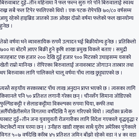
बिरुवाबाट दुई–तीन महिनामा नै फल फल्न सुरु गरे पनि बिरुवालाई स्वस्थ
राख्न सबै फल टिपेर फालिएको थियो । एक पटक रोपेपछि ७०/८० वर्षसम्म
आयु रहेको हाइब्रिड जातको उक्त ओखर दोस्रो वर्षमा फलेको फल खानयोग्य
हुनेछ ।
तेस्रो वर्षमा भने व्यावसायिक रुपमै उत्पादन भई बिक्रीयोग्य हुनेछ । प्रतिकिलो
७०० मा बोटमै आएर बिक्री हुने कृषि शाखा प्रमुख विकले बताए । समुद्री
सतहबाट एक हजार २०० देखि दुई हजार ९०० मिटरको उचाइसम्म यसको
खेती राम्रो मानिन्छ । रोपिएका बिरुवालाई जनावरबाट जोगाउन तारबार तथा
थप बिरुवाका लागि पालिकाले चालू वर्षमा पाँच लाख छुट्ट्याएको छ ।
त्यस्तै सङ्घीय सरकारबाट पाँच लाख अनुदान प्राप्त भएको छ । त्यसका लागि
किसानले पनि ५० प्रतिशत लगानी गरेका छन् । चीनसँग सिमाना जोडिएको
फुल्पिङकट्टी र सेलाङकट्टीमा विकल्पका रुपमा चिया, कफी तथा
अलैँचीखेतीसमेत विगतमा वर्षौदेखि नै सुरु गरिएको थियो । त्यहाँका प्रत्येक
घरबाट दुई÷तीन जना युवायुवती रोजगारीका लागि विदेश गएकाले वृद्धवृद्धा र
केटाकेटी मात्र घरमा छन् । उनीहरु खाडी राष्ट्रका साथै युरोप अमेरिका पुगेकाले
विगत ५÷७ वर्षदेखि करिब ४५ प्रतिशत जमिन बाँझो रहेको वडा नं ४ का वडा