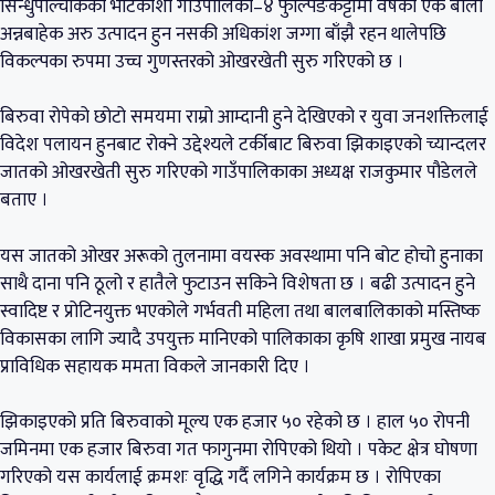
सिन्धुपाल्चोकको भोटेकोशी गाउँपालिका–४ फुल्पिङकट्टीमा वर्षको एक बाली
अन्नबाहेक अरु उत्पादन हुन नसकी अधिकांश जग्गा बाँझै रहन थालेपछि
विकल्पका रुपमा उच्च गुणस्तरको ओखरखेती सुरु गरिएको छ ।
बिरुवा रोपेको छोटो समयमा राम्रो आम्दानी हुने देखिएको र युवा जनशक्तिलाई
विदेश पलायन हुनबाट रोक्ने उद्देश्यले टर्कीबाट बिरुवा झिकाइएको च्यान्दलर
जातको ओखरखेती सुरु गरिएको गाउँपालिकाका अध्यक्ष राजकुमार पौडेलले
बताए ।
यस जातको ओखर अरूको तुलनामा वयस्क अवस्थामा पनि बोट होचो हुनाका
साथै दाना पनि ठूलो र हातैले फुटाउन सकिने विशेषता छ । बढी उत्पादन हुने
स्वादिष्ट र प्रोटिनयुक्त भएकोले गर्भवती महिला तथा बालबालिकाको मस्तिष्क
विकासका लागि ज्यादै उपयुक्त मानिएको पालिकाका कृषि शाखा प्रमुख नायब
प्राविधिक सहायक ममता विकले जानकारी दिए ।
झिकाइएको प्रति बिरुवाको मूल्य एक हजार ५० रहेको छ । हाल ५० रोपनी
जमिनमा एक हजार बिरुवा गत फागुनमा रोपिएको थियो । पकेट क्षेत्र घोषणा
गरिएको यस कार्यलाई क्रमशः वृद्धि गर्दै लगिने कार्यक्रम छ । रोपिएका