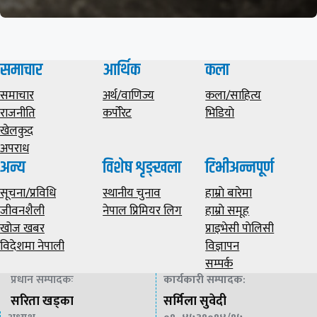
समाचार
आर्थिक
कला
समाचार
अर्थ/वाणिज्य
कला/साहित्य
राजनीति
कर्पोरेट
भिडियाे
खेलकुद
अपराध
अन्य
विशेष शृङ्खला
टिभीअन्नपूर्ण
सूचना/प्रविधि
स्थानीय चुनाव
हाम्राे बारेमा
जीवनशैली
नेपाल प्रिमियर लिग
हाम्राे समूह
खोज खबर
प्राइभेसी पाेलिसी
विदेशमा नेपाली
विज्ञापन
सम्पर्क
प्रधान सम्पादकः
कार्यकारी सम्पादक
:
सरिता खड्का
सर्मिला सुवेदी