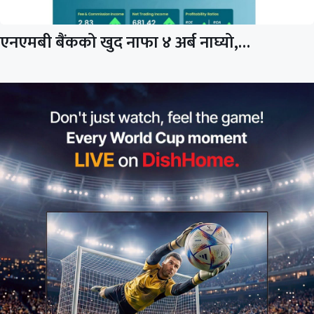
एनएमबी बैंकको खुद नाफा ४ अर्ब नाघ्यो,…