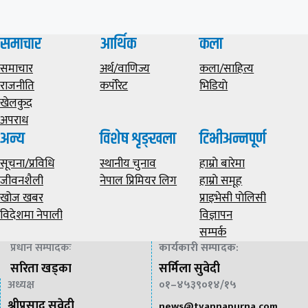
समाचार
आर्थिक
कला
समाचार
अर्थ/वाणिज्य
कला/साहित्य
राजनीति
कर्पोरेट
भिडियाे
खेलकुद
अपराध
अन्य
विशेष शृङ्खला
टिभीअन्नपूर्ण
सूचना/प्रविधि
स्थानीय चुनाव
हाम्राे बारेमा
जीवनशैली
नेपाल प्रिमियर लिग
हाम्राे समूह
खोज खबर
प्राइभेसी पाेलिसी
विदेशमा नेपाली
विज्ञापन
सम्पर्क
प्रधान सम्पादकः
कार्यकारी सम्पादक
:
सरिता खड्का
सर्मिला सुवेदी
अध्यक्ष
०१–४५३९०१४/१५
श्रीप्रसाद सुवेदी
news@
tvannapurna.com