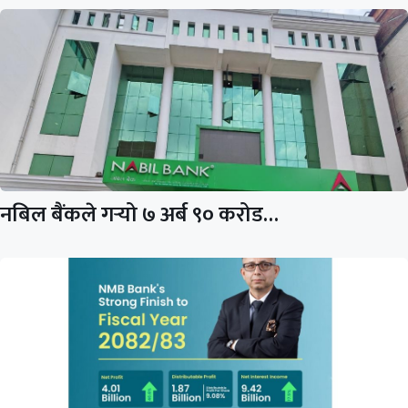
नबिल बैंकले गर्‍यो ७ अर्ब ९० करोड…