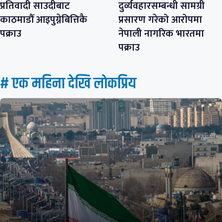
प्रतिवादी साउदीबाट
दुर्व्यवहारसम्बन्धी सामग्री
काठमाडौँ आइपुग्नेबित्तिकै
प्रसारण गरेको आरोपमा
पक्राउ
नेपाली नागरिक भारतमा
पक्राउ
# एक महिना देखि लाेकप्रिय