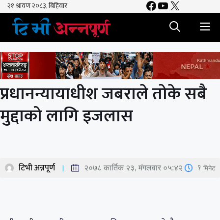
Facebook
YouTube
X
Skip
to
M
content
प्रधानन्यायाधीश जबराले तोके सबै
मुद्दाको लागि इजलास
टिभी अन्नपूर्ण
1
मिनेट
२०७८ कार्तिक २३, मंगलवार ०५:४२