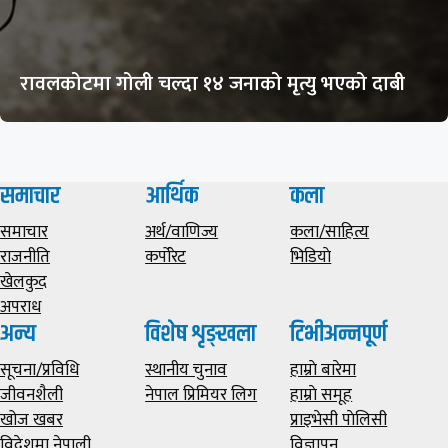
रावलकोटमा गोली चल्दा १४ जनाको मृत्यु भएको दाबी
समाचार
आर्थिक
कला
समाचार
अर्थ/वाणिज्य
कला/साहित्य
राजनीति
कर्पोरेट
भिडियाे
खेलकुद
अपराध
अन्य
विशेष शृङ्खला
टिभीअन्नपूर्ण
सूचना/प्रविधि
स्थानीय चुनाव
हाम्राे बारेमा
जीवनशैली
नेपाल प्रिमियर लिग
हाम्राे समूह
खोज खबर
प्राइभेसी पाेलिसी
विदेशमा नेपाली
विज्ञापन