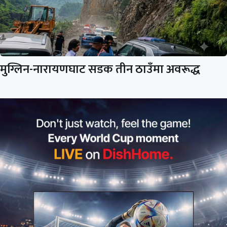
मुग्लिन-नारायणघाट सडक तीन ठाउँमा अवरूद्ध