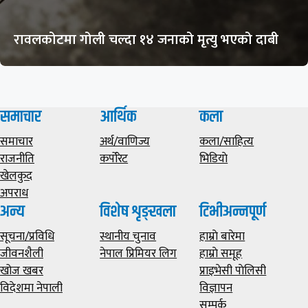
रावलकोटमा गोली चल्दा १४ जनाको मृत्यु भएको दाबी
समाचार
आर्थिक
कला
समाचार
अर्थ/वाणिज्य
कला/साहित्य
राजनीति
कर्पोरेट
भिडियाे
खेलकुद
अपराध
अन्य
विशेष शृङ्खला
टिभीअन्नपूर्ण
सूचना/प्रविधि
स्थानीय चुनाव
हाम्राे बारेमा
जीवनशैली
नेपाल प्रिमियर लिग
हाम्राे समूह
खोज खबर
प्राइभेसी पाेलिसी
विदेशमा नेपाली
विज्ञापन
सम्पर्क