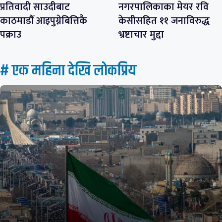
प्रतिवादी साउदीबाट
नगरपालिकाका मेयर रवि
काठमाडौँ आइपुग्नेबित्तिकै
केसीसहित ११ जनाविरुद्ध
पक्राउ
भ्रष्टाचार मुद्दा
# एक महिना देखि लाेकप्रिय