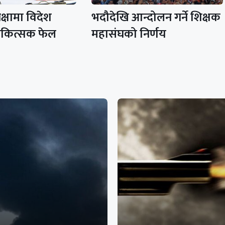
क्षामा विदेश
भदौदेखि आन्दोलन गर्ने शिक्षक
चिकित्सक फेल
महासंघको निर्णय