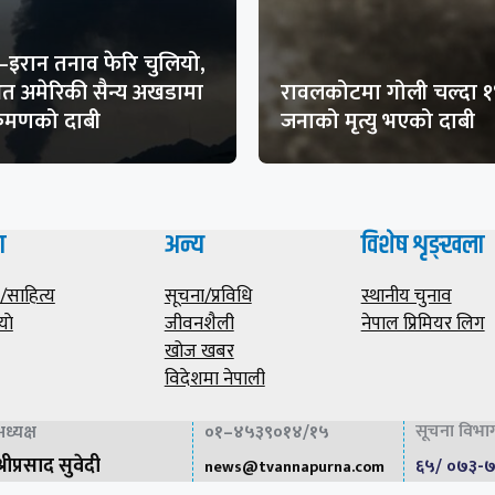
–इरान तनाव फेरि चुलियो,
थित अमेरिकी सैन्य अखडामा
रावलकोटमा गोली चल्दा 
क्रमणको दाबी
जनाको मृत्यु भएको दाबी
ा
अन्य
विशेष शृङ्खला
साहित्य
सूचना/प्रविधि
स्थानीय चुनाव
याे
जीवनशैली
नेपाल प्रिमियर लिग
खोज खबर
विदेशमा नेपाली
सूचना विभाग 
ध्यक्ष
०१–४५३९०१४/१५
्रीप्रसाद सुवेदी
६५/ ०७३-
news@
tvannapurna.com