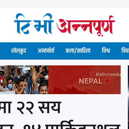
खेलकुद
अन्तर्वार्ता
कला/साहित्य
विश्व
विच
मा २२ सय