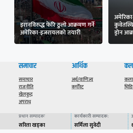
अमेरिका
इरानविरुद्ध फेरि ठुलो आक्रमण गर्ने
कुवेतस्
अमेरिका-इजरायलको तयारी
ड्रोन आ
समाचार
आर्थिक
कल
समाचार
अर्थ/वाणिज्य
कला/
राजनीति
कर्पोरेट
भिडि
खेलकुद
अपराध
प्रधान सम्पादकः
कार्यकारी सम्पादक
:
अ
सरिता खड्का
सर्मिला सुवेदी
श