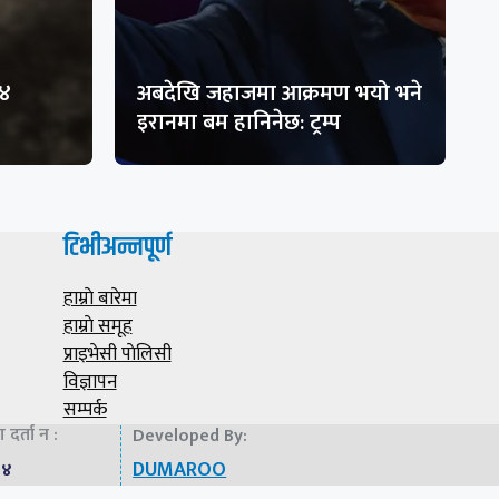
१४
अबदेखि जहाजमा आक्रमण भयो भने
इरानमा बम हानिनेछ: ट्रम्प
टिभीअन्नपूर्ण
हाम्राे बारेमा
हाम्राे समूह
प्राइभेसी पाेलिसी
विज्ञापन
सम्पर्क
दर्ता न :
Developed By:
DUMAROO
७४