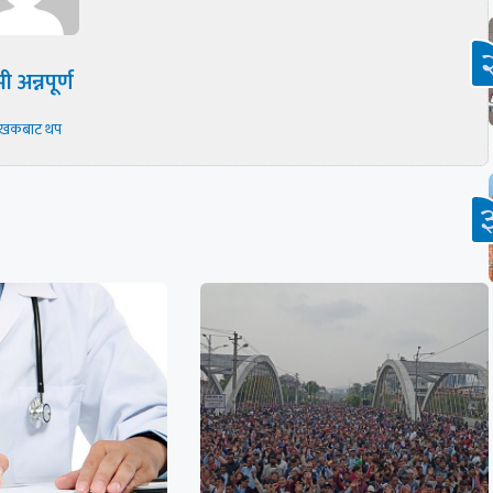
ी अन्नपूर्ण
ेखकबाट थप