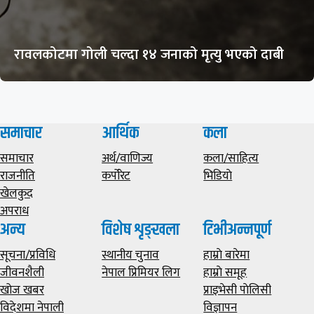
रावलकोटमा गोली चल्दा १४ जनाको मृत्यु भएको दाबी
समाचार
आर्थिक
कला
समाचार
अर्थ/वाणिज्य
कला/साहित्य
राजनीति
कर्पोरेट
भिडियाे
खेलकुद
अपराध
अन्य
विशेष शृङ्खला
टिभीअन्नपूर्ण
सूचना/प्रविधि
स्थानीय चुनाव
हाम्राे बारेमा
जीवनशैली
नेपाल प्रिमियर लिग
हाम्राे समूह
खोज खबर
प्राइभेसी पाेलिसी
विदेशमा नेपाली
विज्ञापन