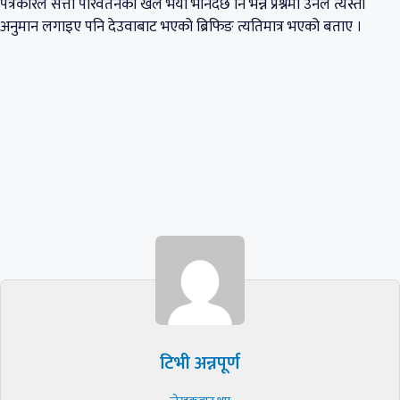
पत्रकारले सत्ता परिवर्तनको खेल भयो भनिँदैछ नि भन्ने प्रश्नमा उनले त्यस्ता
अनुमान लगाइए पनि देउवाबाट भएको ब्रिफिङ त्यतिमात्र भएको बताए ।
टिभी अन्नपूर्ण