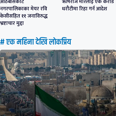
आठबीसकोट
ऋषिराज मोरलाई एक करोड
नगरपालिकाका मेयर रवि
धरौटीमा रिहा गर्न आदेश
केसीसहित ११ जनाविरुद्ध
भ्रष्टाचार मुद्दा
# एक महिना देखि लाेकप्रिय