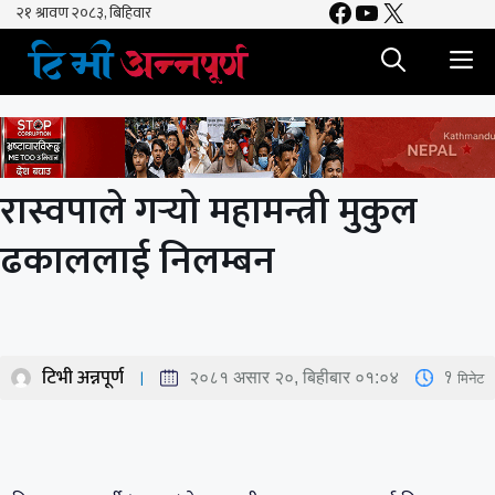
Facebook
YouTube
X
Skip
to
M
content
रास्वपाले गर्‍यो महामन्त्री मुकुल
ढकाललाई निलम्बन
टिभी अन्नपूर्ण
1
मिनेट
२०८१ असार २०, बिहीबार ०१:०४