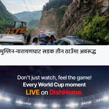
मुग्लिन-नारायणघाट सडक तीन ठाउँमा अवरूद्ध