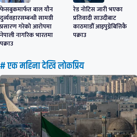
फेसबुकमार्फत बाल यौन
रेड नोटिस जारी भएका
दुर्व्यवहारसम्बन्धी सामग्री
प्रतिवादी साउदीबाट
प्रसारण गरेको आरोपमा
काठमाडौँ आइपुग्नेबित्तिकै
नेपाली नागरिक भारतमा
पक्राउ
पक्राउ
# एक महिना देखि लाेकप्रिय