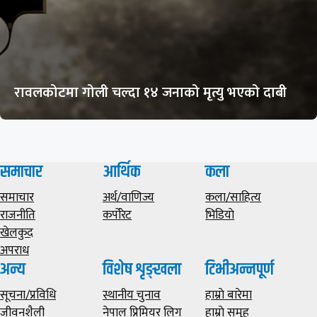
रावलकोटमा गोली चल्दा १४ जनाको मृत्यु भएको दाबी
समाचार
आर्थिक
कला
समाचार
अर्थ/वाणिज्य
कला/साहित्य
राजनीति
कर्पोरेट
भिडियाे
खेलकुद
अपराध
अन्य
विशेष शृङ्खला
टिभीअन्नपूर्ण
सूचना/प्रविधि
स्थानीय चुनाव
हाम्राे बारेमा
जीवनशैली
नेपाल प्रिमियर लिग
हाम्राे समूह