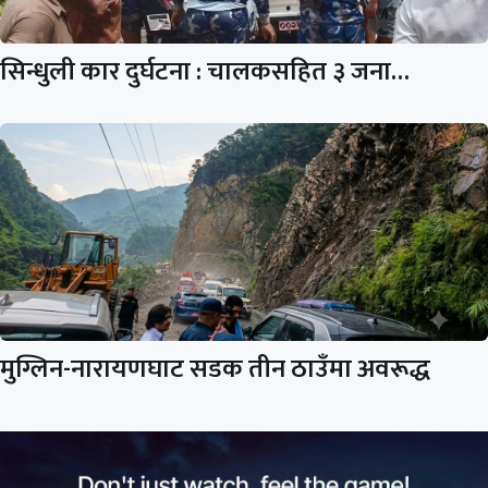
सिन्धुली कार दुर्घटना : चालकसहित ३ जना…
मुग्लिन-नारायणघाट सडक तीन ठाउँमा अवरूद्ध