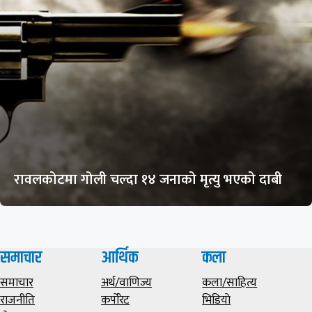
रावलकोटमा गोली चल्दा १४ जनाको मृत्यु भएको दाबी
समाचार
आर्थिक
कला
समाचार
अर्थ/वाणिज्य
कला/साहित्य
राजनीति
कर्पोरेट
भिडियाे