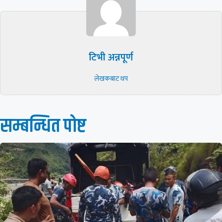
टिभी अन्नपूर्ण
लेखकबाट थप
सम्बन्धित पाेष्ट