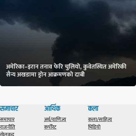
अमेरिका–इरान तनाव फेरि चुलियो, कुवेतस्थित अमेरिकी
सैन्य अखडामा ड्रोन आक्रमणको दाबी
समाचार
आर्थिक
कला
समाचार
अर्थ/वाणिज्य
कला/साहित्य
राजनीति
कर्पोरेट
भिडियाे
खेलकुद