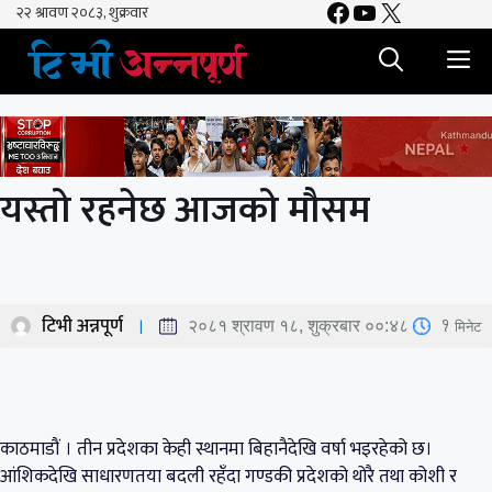
Facebook
YouTube
X
Skip
to
M
content
यस्तो रहनेछ आजको मौसम
टिभी अन्नपूर्ण
1
मिनेट
२०८१ श्रावण १८, शुक्रबार ००:४८
काठमाडौं । तीन प्रदेशका केही स्थानमा बिहानैदेखि वर्षा भइरहेको छ।
आंशिकदेखि साधारणतया बदली रहँदा गण्डकी प्रदेशको थोरै तथा कोशी र