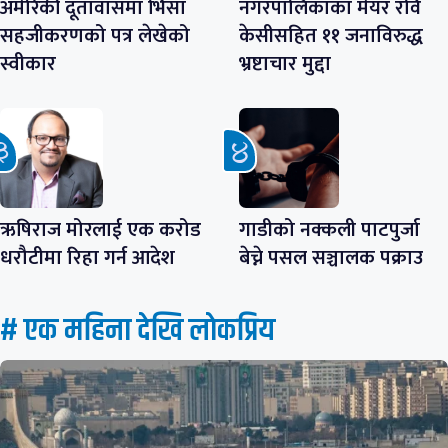
अमेरिकी दूतावासमा भिसा
नगरपालिकाका मेयर रवि
सहजीकरणको पत्र लेखेको
केसीसहित ११ जनाविरुद्ध
स्वीकार
भ्रष्टाचार मुद्दा
ऋषिराज मोरलाई एक करोड
गाडीको नक्कली पाटपुर्जा
धरौटीमा रिहा गर्न आदेश
बेच्ने पसल सञ्चालक पक्राउ
# एक महिना देखि लाेकप्रिय