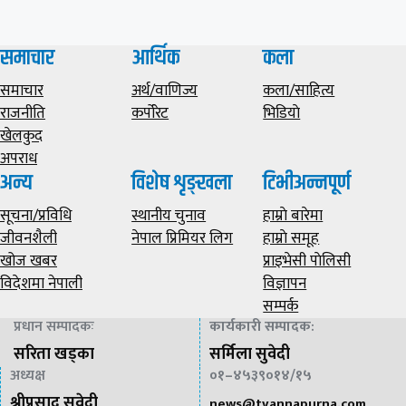
समाचार
आर्थिक
कला
समाचार
अर्थ/वाणिज्य
कला/साहित्य
राजनीति
कर्पोरेट
भिडियाे
खेलकुद
अपराध
अन्य
विशेष शृङ्खला
टिभीअन्नपूर्ण
सूचना/प्रविधि
स्थानीय चुनाव
हाम्राे बारेमा
जीवनशैली
नेपाल प्रिमियर लिग
हाम्राे समूह
खोज खबर
प्राइभेसी पाेलिसी
विदेशमा नेपाली
विज्ञापन
सम्पर्क
प्रधान सम्पादकः
कार्यकारी सम्पादक
:
सरिता खड्का
सर्मिला सुवेदी
अध्यक्ष
०१–४५३९०१४/१५
श्रीप्रसाद सुवेदी
news@
tvannapurna.com