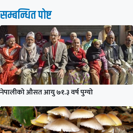
सम्बन्धित पाेष्ट
नेपालीको औसत आयु ७१.३ वर्ष पुग्यो