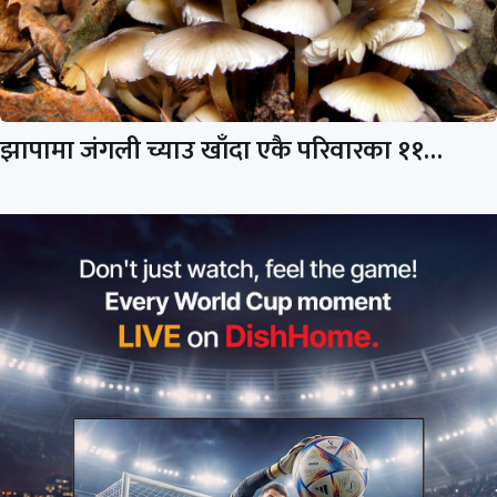
झापामा जंगली च्याउ खाँदा एकै परिवारका ११…