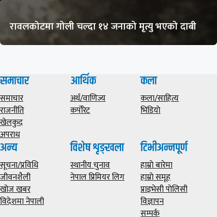
रावलकोटमा गोली चल्दा १४ जनाको मृत्यु भएको दाबी
समाचार
आर्थिक
कला
समाचार
अर्थ/वाणिज्य
कला/साहित्य
राजनीति
कर्पोरेट
भिडियाे
खेलकुद
अपराध
अन्य
विशेष शृङ्खला
टिभीअन्नपूर्ण
सूचना/प्रविधि
स्थानीय चुनाव
हाम्राे बारेमा
जीवनशैली
नेपाल प्रिमियर लिग
हाम्राे समूह
खोज खबर
प्राइभेसी पाेलिसी
विदेशमा नेपाली
विज्ञापन
सम्पर्क