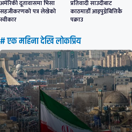
अमेरिकी दूतावासमा भिसा
प्रतिवादी साउदीबाट
सहजीकरणको पत्र लेखेको
काठमाडौँ आइपुग्नेबित्तिकै
स्वीकार
पक्राउ
# एक महिना देखि लाेकप्रिय