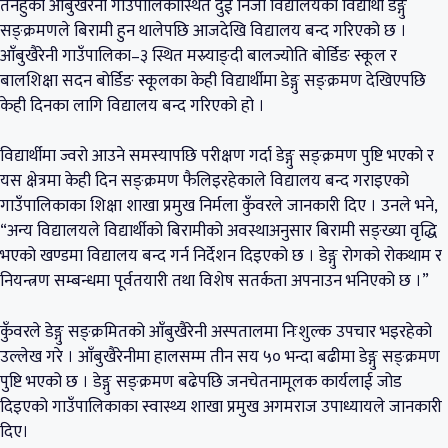
तनहुँको आँबुखैरेनी गाउँपालिकास्थित दुई निजी विद्यालयका विद्यार्थी डेङ्गु
सङ्क्रमणले बिरामी हुन थालेपछि आजदेखि विद्यालय बन्द गरिएको छ ।
आँबुखैरेनी गाउँपालिका–३ स्थित मस्र्याङ्दी बालज्योति बोर्डिङ स्कूल र
बालशिक्षा सदन बोर्डिङ स्कूलका केही विद्यार्थीमा डेङ्गु सङ्क्रमण देखिएपछि
केही दिनका लागि विद्यालय बन्द गरिएको हो ।
विद्यार्थीमा ज्वरो आउने समस्यापछि परीक्षण गर्दा डेङ्गु सङ्क्रमण पुष्टि भएको र
यस क्षेत्रमा केही दिन सङ्क्रमण फैलिइरहेकाले विद्यालय बन्द गराइएको
गाउँपालिकाका शिक्षा शाखा प्रमुख निर्मला कुँवरले जानकारी दिए । उनले भने,
“अन्य विद्यालयले विद्यार्थीको बिरामीको अवस्थाअनुसार बिरामी सङ्ख्या वृद्धि
भएको खण्डमा विद्यालय बन्द गर्न निर्देशन दिइएको छ । डेङ्गु रोगको रोकथाम र
नियन्त्रण सम्बन्धमा पूर्वतयारी तथा विशेष सतर्कता अपनाउन भनिएको छ ।”
कुँवरले डेङ्गु सङ्क्रमितको आँबुखैरेनी अस्पतालमा निःशुल्क उपचार भइरहेको
उल्लेख गरे । आँबुखैरेनीमा हालसम्म तीन सय ५० भन्दा बढीमा डेङ्गु सङ्क्रमण
पुष्टि भएको छ । डेङ्गु सङ्क्रमण बढेपछि जनचेतनामूलक कार्यलाई जोड
दिइएको गाउँपालिकाका स्वास्थ्य शाखा प्रमुख अगमराज उपाध्यायले जानकारी
दिए।