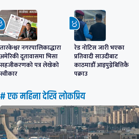
तारकेश्वर नगरपालिकाद्धारा
रेड नोटिस जारी भएका
अमेरिकी दूतावासमा भिसा
प्रतिवादी साउदीबाट
सहजीकरणको पत्र लेखेको
काठमाडौँ आइपुग्नेबित्तिकै
स्वीकार
पक्राउ
# एक महिना देखि लाेकप्रिय