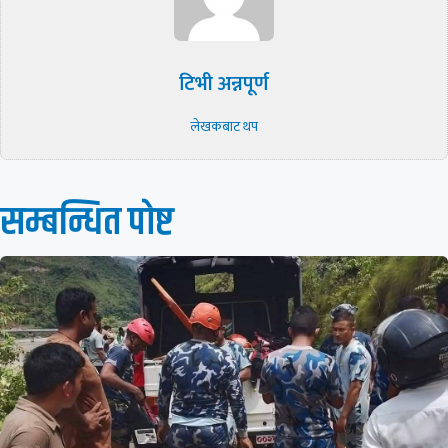
टिभी अन्नपूर्ण
लेखकबाट थप
सम्बन्धित पाेष्ट