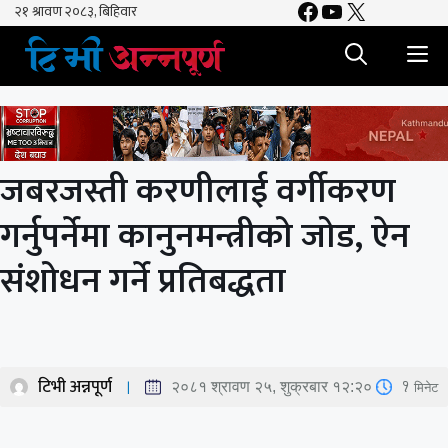
Facebook
YouTube
X
Skip
to
M
content
जबरजस्ती करणीलाई वर्गीकरण
गर्नुपर्नेमा कानुनमन्त्रीको जोड, ऐन
संशोधन गर्ने प्रतिबद्धता
टिभी अन्नपूर्ण
1
मिनेट
२०८१ श्रावण २५, शुक्रबार १२:२०