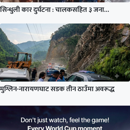
सिन्धुली कार दुर्घटना : चालकसहित ३ जना…
मुग्लिन-नारायणघाट सडक तीन ठाउँमा अवरूद्ध