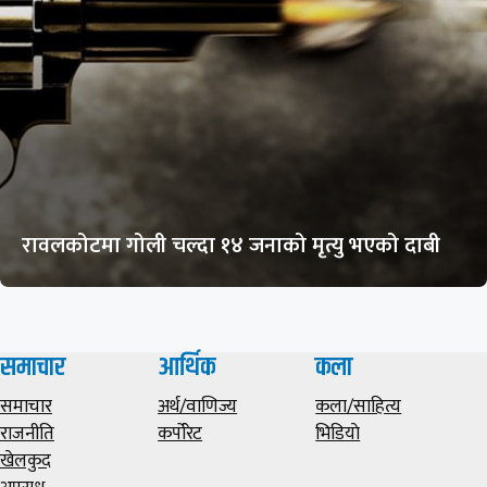
रावलकोटमा गोली चल्दा १४ जनाको मृत्यु भएको दाबी
समाचार
आर्थिक
कला
समाचार
अर्थ/वाणिज्य
कला/साहित्य
राजनीति
कर्पोरेट
भिडियाे
खेलकुद