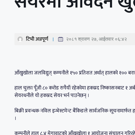
सेयरमा आवेदन खुल
टिभी अन्नपूर्ण
२०८१ श्रावण २७, आईतवार ०६:४२
आँखुखोला जलविद्युत् कम्पनीले १५० प्रतिशत अर्थात् हालको १०० ब
हाल चुक्ता पूँजी ८० करोड रुपैयाँ रहेकोमा हकप्रद निष्कासनबाट १ अ
सेयरधनीले यो हकप्रद सेयर भर्न पाउनेछन् ।
बिक्री प्रवन्धक नविल इन्भेस्टमेन्ट बैंकिङले सार्वजनिक सूचनामार्
।
कम्पनीले हाल ८.४ मेगावाटको आँखुखोला १ आयोजना संचालन गरिरहेको