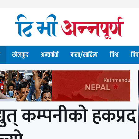
खेलकुद
अन्तर्वार्ता
कला/साहित्य
विश्व
विच
ुत् कम्पनीको हकप्रद