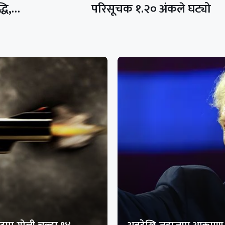
्धि,…
परिसूचक १.२० अंकले घट्यो