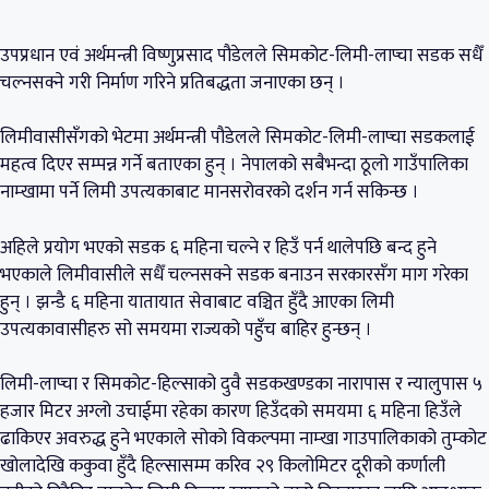
उपप्रधान एवं अर्थमन्त्री विष्णुप्रसाद पौडेलले सिमकोट-लिमी-लाप्चा सडक सधैँ
चल्नसक्ने गरी निर्माण गरिने प्रतिबद्धता जनाएका छन् ।
लिमीवासीसँगको भेटमा अर्थमन्त्री पौडेलले सिमकोट-लिमी-लाप्चा सडकलाई
महत्व दिएर सम्पन्न गर्ने बताएका हुन् । नेपालको सबैभन्दा ठूलो गाउँपालिका
नाम्खामा पर्ने लिमी उपत्यकाबाट मानसरोवरको दर्शन गर्न सकिन्छ ।
अहिले प्रयोग भएको सडक ६ महिना चल्ने र हिउँ पर्न थालेपछि बन्द हुने
भएकाले लिमीवासीले सधैँ चल्नसक्ने सडक बनाउन सरकारसँग माग गरेका
हुन् । झन्डै ६ महिना यातायात सेवाबाट वञ्चित हुँदै आएका लिमी
उपत्यकावासीहरु सो समयमा राज्यको पहुँच बाहिर हुन्छन् ।
लिमी-लाप्चा र सिमकोट-हिल्साको दुवै सडकखण्डका नारापास र न्यालुपास ५
हजार मिटर अग्लो उचाईमा रहेका कारण हिउँदको समयमा ६ महिना हिउँले
ढाकिएर अवरुद्ध हुने भएकाले सोको विकल्पमा नाम्खा गाउपालिकाको तुम्कोट
खोलादेखि ककुवा हुँदै हिल्सासम्म करिव २९ किलोमिटर दूरीको कर्णाली