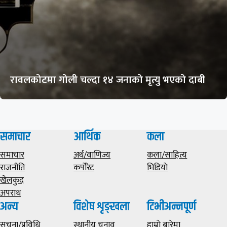
रावलकोटमा गोली चल्दा १४ जनाको मृत्यु भएको दाबी
समाचार
आर्थिक
कला
समाचार
अर्थ/वाणिज्य
कला/साहित्य
राजनीति
कर्पोरेट
भिडियाे
खेलकुद
अपराध
अन्य
विशेष शृङ्खला
टिभीअन्नपूर्ण
सूचना/प्रविधि
स्थानीय चुनाव
हाम्राे बारेमा