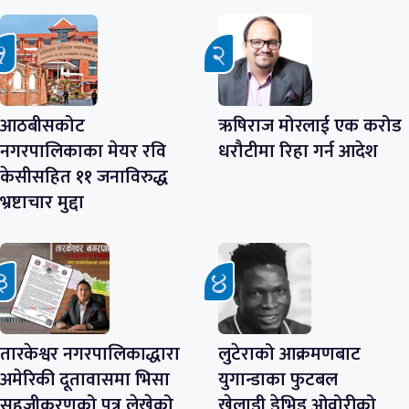
आठबीसकोट
ऋषिराज मोरलाई एक करोड
नगरपालिकाका मेयर रवि
धरौटीमा रिहा गर्न आदेश
केसीसहित ११ जनाविरुद्ध
भ्रष्टाचार मुद्दा
तारकेश्वर नगरपालिकाद्धारा
लुटेराको आक्रमणबाट
अमेरिकी दूतावासमा भिसा
युगान्डाका फुटबल
सहजीकरणको पत्र लेखेको
खेलाडी डेभिड ओवोरीको