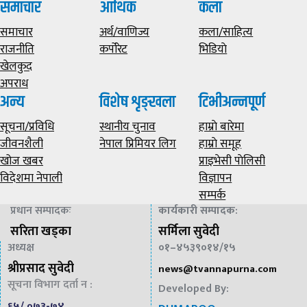
समाचार
आर्थिक
कला
समाचार
अर्थ/वाणिज्य
कला/साहित्य
राजनीति
कर्पोरेट
भिडियाे
खेलकुद
अपराध
अन्य
विशेष शृङ्खला
टिभीअन्नपूर्ण
सूचना/प्रविधि
स्थानीय चुनाव
हाम्राे बारेमा
जीवनशैली
नेपाल प्रिमियर लिग
हाम्राे समूह
खोज खबर
प्राइभेसी पाेलिसी
विदेशमा नेपाली
विज्ञापन
सम्पर्क
प्रधान सम्पादकः
कार्यकारी सम्पादक
:
सरिता खड्का
सर्मिला सुवेदी
अध्यक्ष
०१–४५३९०१४/१५
श्रीप्रसाद सुवेदी
news@
tvannapurna.com
सूचना विभाग दर्ता न :
Developed By:
६५/ ०७३-७४