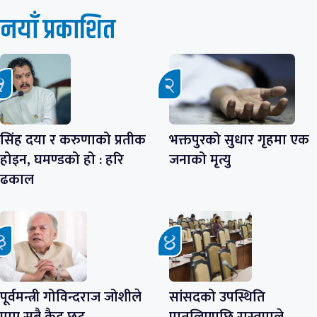
नयाँ प्रकाशित
सिंह दया र करुणाको प्रतीक
भक्तपुरको सुधार गृहमा एक
होइन, घमण्डको हो : हरि
जनाको मृत्यु
ढकाल
पूर्वमन्त्री गोविन्दराज जोशीले
सांसदको उपस्थिति
पाए सबै कैद छुट
पातलिएपछि रास्वपाले