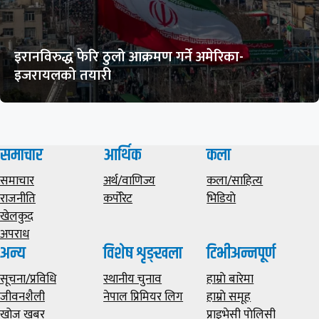
इरानविरुद्ध फेरि ठुलो आक्रमण गर्ने अमेरिका-
इजरायलको तयारी
समाचार
आर्थिक
कला
समाचार
अर्थ/वाणिज्य
कला/साहित्य
राजनीति
कर्पोरेट
भिडियाे
खेलकुद
अपराध
अन्य
विशेष शृङ्खला
टिभीअन्नपूर्ण
सूचना/प्रविधि
स्थानीय चुनाव
हाम्राे बारेमा
जीवनशैली
नेपाल प्रिमियर लिग
हाम्राे समूह
खोज खबर
प्राइभेसी पाेलिसी