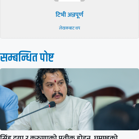
टिभी अन्नपूर्ण
लेखकबाट थप
सम्बन्धित पाेष्ट
सिंह दया र करुणाको प्रतीक होइन, घमण्डको…