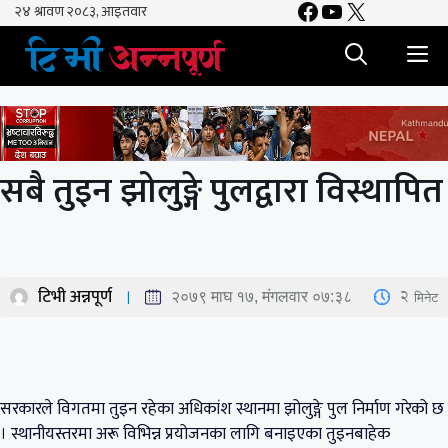
Facebook
YouTube
X
Skip
to
M
content
सबै तुइन झोलुङ्गे पुलद्वारा विस्थापित
टिभी अन्नपूर्ण
2
मिनेट
२०७९ माघ १७, मंगलवार ०७:३८
सरकारले विगतमा तुइन रहेका अधिकांश स्थानमा झोलुङ्गे पुल निर्माण गरेको छ
। स्थानीयस्तरमा अरू विभिन्न प्रयोजनका लागि बनाइएका तुइनबाहेक