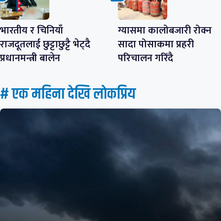
भारतीय र चिनियाँ
ग्यासमा कालोबजारी रोक्न
राजदूतलाई छुट्टाछुट्टै भेट्दै
सादा पोसाकमा प्रहरी
प्रधानमन्त्री बालेन
परिचालन गरिँदै
# एक महिना देखि लाेकप्रिय