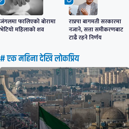
जंगलमा फालिएको बोरामा
राप्रपा बागमती सरकारमा
भेटियो महिलाको शव
नजाने, सत्ता समीकरणबाट
टाढै रहने निर्णय
# एक महिना देखि लाेकप्रिय