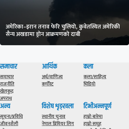
अमेरिका–इरान तनाव फेरि चुलियो, कुवेतस्थित अमेरिकी
सैन्य अखडामा ड्रोन आक्रमणको दाबी
समाचार
आर्थिक
कला
समाचार
अर्थ/वाणिज्य
कला/साहित्य
राजनीति
कर्पोरेट
भिडियाे
खेलकुद
अपराध
अन्य
विशेष शृङ्खला
टिभीअन्नपूर्ण
सूचना/प्रविधि
स्थानीय चुनाव
हाम्राे बारेमा
जीवनशैली
नेपाल प्रिमियर लिग
हाम्राे समूह